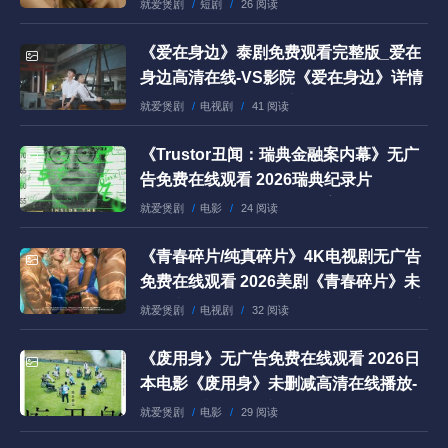
女主美剧《为她而战擂台之约》免费高清
就爱煲剧
/
短剧
/
26 阅读
在线观看_欧美剧全集
《爱在身边》泰剧免费观看完整版_爱在
身边高清在线-VS影院《爱在身边》详情
介绍_爱在身边HD中字在线观看_爱在身
就爱煲剧
/
电视剧
/
41 阅读
边迅雷下载_爱在身边2026泰国双男主电
视剧
《Trustor丑闻：瑞典金融案内幕》无广
告免费在线观看 2026瑞典纪录片
《Trustor丑闻：瑞典金融案内幕》未删
就爱煲剧
/
电影
/
24 阅读
减高清在线播放-VS影院
《青春碎片/纯真碎片》4K电视剧无广告
免费在线观看 2026美剧《青春碎片》未
删减高清在线播放-VS影院 青春碎片百度
就爱煲剧
/
电视剧
/
32 阅读
云/夸克迅雷网盘资源下载
《废用身》无广告免费在线观看 2026日
本电影《废用身》未删减高清在线播放-
VS影院 废用身百度云/夸克迅雷网盘资源
就爱煲剧
/
电影
/
29 阅读
下载