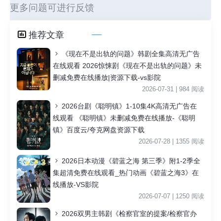
更多问题可进行反馈
推荐文章
《现在不是出轨的问题》韩剧全集高清无广告
在线观看 2026惊悚剧《现在不是出轨的问题》未
删减免费在线播放|资源下载-vs影院
2026-07-31 | 984 阅读
2026台剧《聪明镇》1-10集4K高清无广告在
线观看 《聪明镇》未删减免费在线播放-《聪明
镇》百度云/夸克网盘资源下载
2026-07-28 | 1355 阅读
2026日本动漫《碧蓝之海 第三季》附1-2季全
集超清免费在线观看_热门动画《碧蓝之海3》在
线播放-VS影院
2026-07-07 | 1250 阅读
2026双男主韩剧《检察官室的提案/检察官办