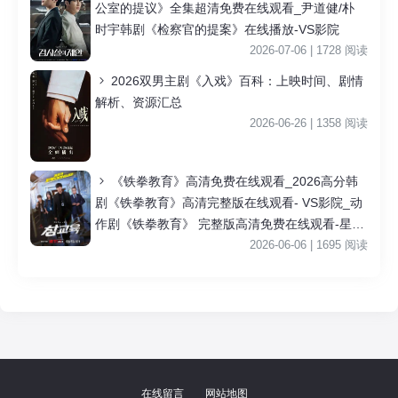
公室的提议》全集超清免费在线观看_尹道健/朴
时宇韩剧《检察官的提案》在线播放-VS影院
2026-07-06 | 1728 阅读
2026双男主剧《入戏》百科：上映时间、剧情
解析、资源汇总
2026-06-26 | 1358 阅读
《铁拳教育》高清免费在线观看_2026高分韩
剧《铁拳教育》高清完整版在线观看- VS影院_动
作剧《铁拳教育》 完整版高清免费在线观看-星空
影院李星民主演《铁拳教育》无广告_VS影视
2026-06-06 | 1695 阅读
|
在线留言
网站地图