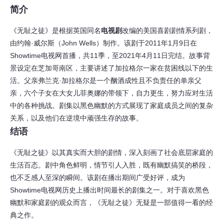
简介
《无耻之徒》是根据英国同名
电视剧
改编的美国喜剧剧情系列剧，
由约翰·威尔斯（John Wells）制作。该剧于2011年1月9日在
Showtime电视网首播，共11季，至2021年4月11日完结。故事背
景设定在芝加哥南区，主要讲述了加拉格尔一家在贫困线以下的生
活。父亲弗兰克·加拉格尔是一个酗酒成性且不负责任的单亲父
亲，六个子女在大女儿菲奥娜的带领下，自力更生，努力应对生活
中的各种挑战。剧集以黑色幽默的方式展现了家庭成员之间的复杂
关系，以及他们在逆境中顽强生存的故事。
结语
《无耻之徒》以其真实而大胆的剧情，深入刻画了社会底层家庭的
生活百态。剧中角色鲜明，情节引人入胜，既有幽默搞笑的桥段，
也不乏感人至深的瞬间。该剧在播出期间广受好评，成为
Showtime电视网历史上播出时间最长的剧集之一。对于喜欢黑色
幽默和家庭剧的观众而言，《无耻之徒》无疑是一部值得一看的经
典之作。