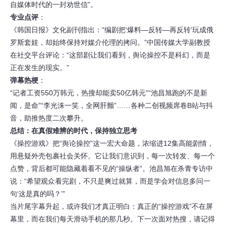
自媒体时代的一封劝世信”。
专业点评
：
《韩国日报》文化副刊指出：“编剧把‘爆料—反转—再反转’玩成俄
罗斯套娃，却始终保持对媒介伦理的拷问。”中国传媒大学副教授
在社交平台评论：“这部剧让我们看到，舆论操控不是科幻，而是
正在发生的现实。”
弹幕热梗
：
“记者工资550万韩元，热搜却能卖50亿韩元”“池昌旭跑的不是新
闻，是命”“李光洙一笑，全网肝颤”……各种二创视频席卷B站与抖
音，助推热度二次攀升。
总结：在真假难辨的时代，保持独立思考
《操控游戏》把“舆论操控”这一宏大命题，浓缩进12集高能剧情，
用悬疑外壳包裹社会关怀。它让我们意识到，每一次转发、每一个
点赞，背后都可能隐藏着看不见的“操纵者”。池昌旭在杀青专访中
说：“希望观众看完剧，不只是爽过就算，而是学会对信息多问一
句‘这是真的吗？’”
当片尾字幕升起，或许我们才真正明白：真正的“操控游戏”不在屏
幕里，而在我们每天滑动手机的那几秒。下一次面对热搜，请记得