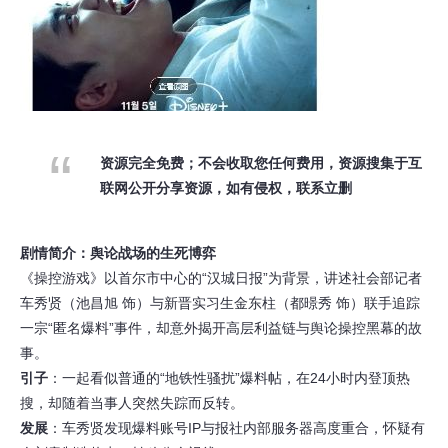
资源完全免费；不会收取您任何费用，资源搜集于互
联网公开分享资源，如有侵权，联系立删
剧情简介：舆论战场的生死博弈
《操控游戏》以首尔市中心的“汉城日报”为背景，讲述社会部记者
车秀贤（池昌旭 饰）与新晋实习生金东柱（都暻秀 饰）联手追踪
一宗“匿名爆料”事件，却意外揭开高层利益链与舆论操控黑幕的故
事。
引子
：一起看似普通的“地铁性骚扰”爆料帖，在24小时内登顶热
搜，却随着当事人突然失踪而反转。
发展
：车秀贤发现爆料账号IP与报社内部服务器高度重合，怀疑有