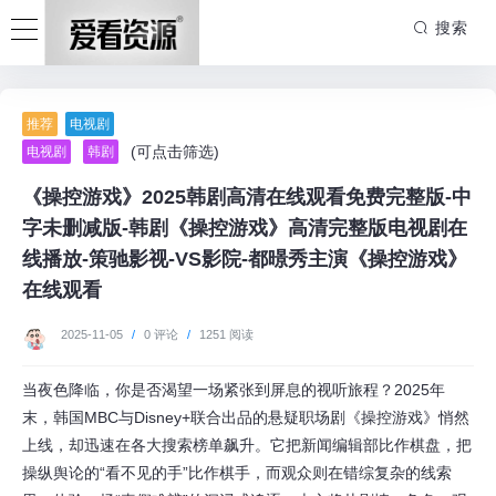
搜索
推荐
电视剧
(可点击筛选)
电视剧
韩剧
《操控游戏》2025韩剧高清在线观看免费完整版-中
字未删减版-韩剧《操控游戏》高清完整版电视剧在
线播放-策驰影视-VS影院-都暻秀主演《操控游戏》
在线观看
2025-11-05
/
0 评论
/
1251 阅读
当夜色降临，你是否渴望一场紧张到屏息的视听旅程？2025年
末，韩国MBC与Disney+联合出品的悬疑职场剧《操控游戏》悄然
上线，却迅速在各大搜索榜单飙升。它把新闻编辑部比作棋盘，把
操纵舆论的“看不见的手”比作棋手，而观众则在错综复杂的线索