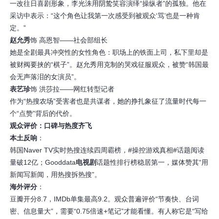
一改往日喜剧形象，李光洙用阴鸷笑容演绎“操纵者”的孤独。他在
采访中表示：“这个角色让我第一次感受到被观众‘骂’也是一种肯
定。”
赵允秀
饰 高恩智——社会部组长
她是全剧最具冲突性的女性角色：职场上的铁面上司，私下里却是
被财阀要挟的“棋子”。赵允秀用克制的哭戏征服观众，被赞“韩国最
会无声落泪的女演员”。
表艺珍
饰 洪莎拉——网红转型记者
作为“热搜农场”受害者也是共谋者，她的挣扎象征了流量时代每一
个“点赞”背后的代价。
观众评价：口碑与热度齐飞
本土反响
：
韩国Naver TV实时热搜连续四周霸榜，#操控游戏真相#话题阅读
量破12亿；Gooddata
电视剧
话题性排行榜稳居第一，媒体赞其“用
新闻写新闻，用热搜拆热搜”。
海外评分
：
豆瓣开分8.7，IMDb单集最高9.2。观众普遍评价“节奏快、台词
密、信息量大”，需要“0.75倍速+笔记”才能看懂。有人称它是“写给