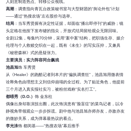
人刻意制造热点、转移公众视线。
高潮
：调查指向青瓦台政策秘书室与大型财团的“舆论外包”计划
——通过“热搜农场”左右股价与选举。
结局
：当车秀贤握有决定性证据，却面临“播出即停刊”的威胁；镜
头定格在他按下发布键的指尖，开放式结局留给观众无限回味。
全剧12集，每集约70分钟，采用“案中案”结构，把职场生存、媒介
伦理与个人救赎交织在一起，既有《未生》的写实压抑，又兼具
《秘密森林》式的悬疑张力。
主要演员：实力阵容同台飙戏
池昌旭
饰 车秀贤
从《Healer》的跑酷记者到本片的“偏执调查狂”，池昌旭用微表情
诠释角色由理想主义到信仰崩塌的全过程。为了贴近角色，他提前
三个月进入真实报社实习，被粉丝戏称“实名打工”。
都暻秀（D.O.）
饰 金东柱
偶像出身却靠演技出圈，此次饰演患有“脸盲症”的菜鸟记者，以冷
静视角带领观众一步步拆谎。剧中他与池昌旭亦师亦友，亦敌亦友
的微妙关系，成为弹幕最热议的看点。
李光洙
饰 都闵基——“热搜农场”幕后推手