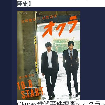
隆史】
Okura~难解事件搜查~ オ