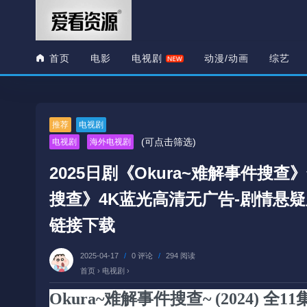
首页
电影
电视剧
动漫/动画
综艺
推荐
电视剧
(可点击筛选)
电视剧
海外电视剧
2025日剧《Okura~难解事件搜查
搜查》4K蓝光高清无广告-剧情悬疑
链接下载
2025-04-17
/
0 评论
/
294 阅读
首页
›
电视剧
›
Okura~难解事件搜查~ (2024) 全1