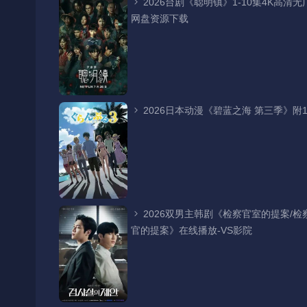
2026台剧《聪明镇》1-10集4K高
网盘资源下载
2026日本动漫《碧蓝之海 第三季》附
2026双男主韩剧《检察官室的提案/
官的提案》在线播放-VS影院