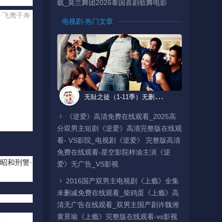
载_莫兰舞团2026泰国喜剧歌舞电影
·飞鹰千寿
电视剧-热门文章
无
耻之徒（1-11季）无删减免费在线观看,美剧《无耻之徒》4K高清HD资源免费在线观看未删减完整版,链接百度云/迅雷夸克网盘资源链接免费下载
《逆爱》高清免费在线观看_2025高
分双男主短剧《逆爱》高清完整版在线观
看- VS影院_电视剧《逆爱》 完整版高清
免费在线观看-星空影院梓渝主演《逆
昭和刑警·
爱》无广告_VS影视
2016国产双男主电视剧《上瘾》全集
未删减免费在线观看_柴鸡蛋《上瘾》高
清无广告在线观看_双男主国产剧许魏洲
黄景瑜《上瘾》完整版在线观看-vs影视