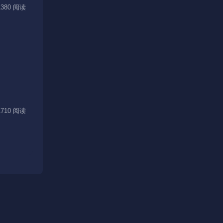
 1380 阅读
 1710 阅读