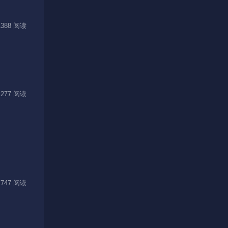
 1388 阅读
 1277 阅读
 1747 阅读