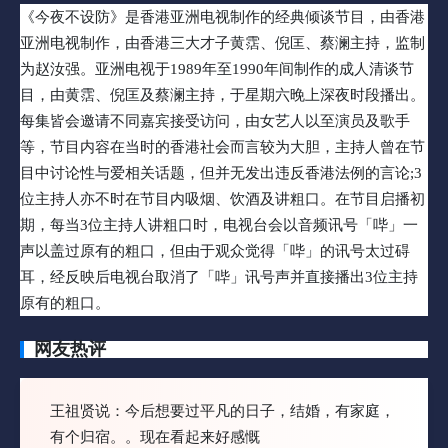
《今夜不设防》是香港亚洲电视制作的经典倾谈节目，由香港
亚洲电视制作，由香港三大才子黄霑、倪匡、蔡澜主持，监制
为赵汝强。亚洲电视于1989年至1990年间制作的成人清谈节
目，由黄霑、倪匡及蔡澜主持，于星期六晚上深夜时段播出。
每集皆会邀请不同嘉宾接受访问，由女艺人以至演员及歌手
等，节目内容在当时的香港社会而言较为大胆，主持人曾在节
目中讨论性与爱相关话题，但并无发出违反香港法例的言论;3
位主持人亦不时在节目内吸烟、饮酒及讲粗口。在节目启播初
期，每当3位主持人讲粗口时，电视台会以音频讯号「哔」一
声以盖过原有的粗口，但由于观众觉得「哔」的讯号太过碍
耳，经反映后电视台取消了「哔」讯号声并直接播出3位主持
原有的粗口。
网友热评
王祖贤说：今后想要过平凡的日子，结婚，有家庭，
有个归宿。。现在看起来好感慨