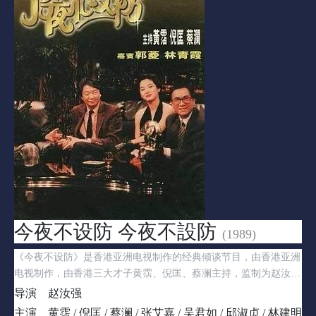
今夜不设防 今夜不設防
(1989)
《今夜不设防》是香港亚洲电视制作的经典倾谈节目，由香港亚洲
电视制作，由香港三大才子黄霑、倪匡、蔡澜主持，监制为赵汝
强。亚洲电视于1989年至1990年间制作的成人清谈节目，由黄霑、
导演
赵汝强
倪匡及蔡澜主持，于星期六晚上深夜时段播出。每集皆会邀请不同
主演
黄霑 / 倪匡 / 蔡澜 / 张艾嘉 / 吴君如 / 邱淑贞 / 林建明