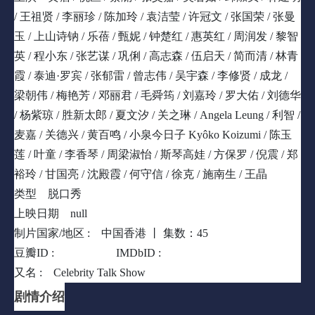
嘉宾接受访问，由女艺人以至演员及歌手等，节目内容在当时的香
/ 王祖贤 / 李丽珍 / 陈加玲 / 袁洁莹 / 许冠文 / 张国荣 / 张曼
港社会而言较为大胆，主持人曾在节目中讨论性与爱相关话题，但
玉 / 上山诗钠 / 乐蓓 / 甄妮 / 钟楚红 / 惠英红 / 周润发 / 黎智
并无发出违反香港法例的言论;3位主持人亦不时在节目内吸烟、饮
酒及讲粗口。在节目启播初期，每当3位主持人讲粗口时，电视台
英 / 程小东 / 张艺谋 / 巩俐 / 高志森 / 伍启天 / 简而清 / 林青
会以音频讯号「哔」一声以盖过原有的粗口，但由于观众觉得
霞 / 泰迪·罗宾 / 张郁雷 / 曾志伟 / 吴宇森 / 李修贤 / 成龙 /
「哔」的讯号太过碍耳，经反映后电视台取消了「哔」讯号声并直
梁朝伟 / 梅艳芳 / 邓丽君 / 毛舜筠 / 刘嘉玲 / 罗大佑 / 刘德华
接播出3位主持原有的粗口。
/ 杨紫琼 / 胜新太郎 / 夏文汐 / 关之琳 / Angela Leung / 利智 /
麦嘉 / 关德兴 / 黄百鸣 / 小泉今日子 Kyôko Koizumi / 陈玉
莲 / 叶童 / 李香琴 / 周梁淑怡 / 斯琴高娃 / 方保罗 / 倪震 / 郑
裕玲 / 甘国亮 / 沈殿霞 / 何守信 / 徐克 / 施南生 / 王晶
类型
脱口秀
上映日期
null
制片国家/地区 :
中国香港 丨
集数：45
豆瓣ID :
1476754
IMDbID :
tt0277488
又名 :
Celebrity Talk Show
剧情介绍