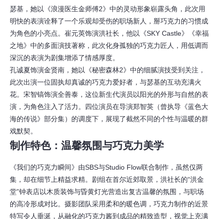
瑟基，她以《浪漫医生金师傅2》中的灵动形象崭露头角，此次用
明快的表演诠释了一个乐观却受伤的职场新人，掰巧克力的习惯成
为角色的小亮点。崔元英饰演洪社长，他以《SKY Castle》《幸福
之地》中的多面演技著称，此次化身孤独的巧克力匠人，用低调而
深沉的表演为剧集增添了情感厚度。
孔诚夏饰演金贤南，她以《秘密森林2》中的细腻演技受到关注，
此次出演一位固执却真诚的巧克力爱好者，与瑟基的互动充满火
花。宋智镐饰演全善泰，这位新生代演员以阳光的外形与自然的表
演，为角色注入了活力。四位演员在导演郑智英（曾执导《蓝色大
海的传说》部分集）的调度下，展现了截然不同的个性与温暖的群
戏默契。
制作特色：温馨氛围与巧克力美学
《我们的巧克力瞬间》由SBS与Studio Flow联合制作，虽然仅两
集，却在细节上精益求精。剧组在首尔近郊取景，洪社长的“洪金
堂”钟表店以木质装饰与昏黄灯光营造出复古温馨的氛围，与职场
的高冷形成对比。摄影团队采用柔和的暖色调，巧克力制作的近景
特写令人垂涎，从融化的巧克力酱到成品的精致造型，视觉上充满