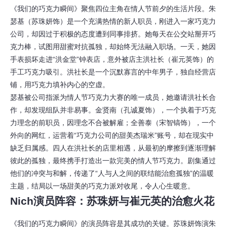
《我们的巧克力瞬间》聚焦四位主角在情人节前夕的生活片段。朱
瑟基（苏珠妍饰）是一个充满热情的新人职员，刚进入一家巧克力
公司，却因过于积极的态度遭到同事排挤。她每天在公交站掰开巧
克力棒，试图用甜蜜对抗孤独，却始终无法融入职场。一天，她因
手表损坏走进“洪金堂”钟表店，意外被店主洪社长（崔元英饰）的
手工巧克力吸引。洪社长是一个沉默寡言的中年男子，独自经营店
铺，用巧克力填补内心的空虚。
瑟基被公司指派为情人节巧克力大赛的唯一成员，她邀请洪社长合
作，却发现组队并非易事。金贤南（孔诚夏饰），一个执着于巧克
力理念的前职员，因理念不合被解雇；全善泰（宋智镐饰），一个
外向的网红，运营着“巧克力公司的甜美杰瑞米”账号，却在现实中
缺乏归属感。四人在洪社长的店里相遇，从最初的摩擦到逐渐理解
彼此的孤独，最终携手打造出一款完美的情人节巧克力。剧集通过
他们的冲突与和解，传递了“人与人之间的联结能治愈孤独”的温暖
主题，结局以一场甜美的巧克力派对收尾，令人心生暖意。
Nich演员阵容：苏珠妍与崔元英的治愈火花
《我们的巧克力瞬间》的演员阵容是其成功的关键。苏珠妍饰演朱