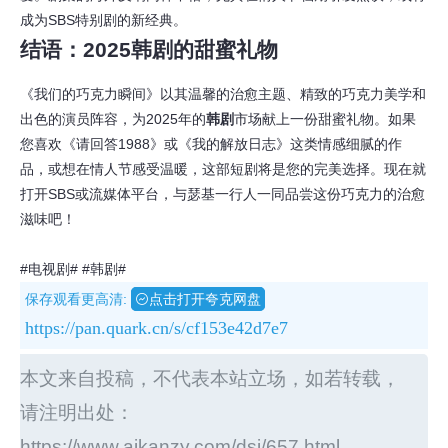
成为SBS特别剧的新经典。
结语：2025
韩剧
的甜蜜礼物
《我们的巧克力瞬间》以其温馨的治愈主题、精致的巧克力美学和
出色的演员阵容，为2025年的
韩剧
市场献上一份甜蜜礼物。如果
您喜欢《请回答1988》或《我的解放日志》这类情感细腻的作
品，或想在情人节感受温暖，这部短剧将是您的完美选择。现在就
打开SBS或流媒体平台，与瑟基一行人一同品尝这份巧克力的治愈
滋味吧！
#电视剧#
#韩剧#
保存观看更高清:
点击打开夸克网盘
https://pan.quark.cn/s/cf153e42d7e7
本文来自投稿，不代表本站立场，如若转载，
请注明出处：
https://www.aikanzy.com/dsj/657.html