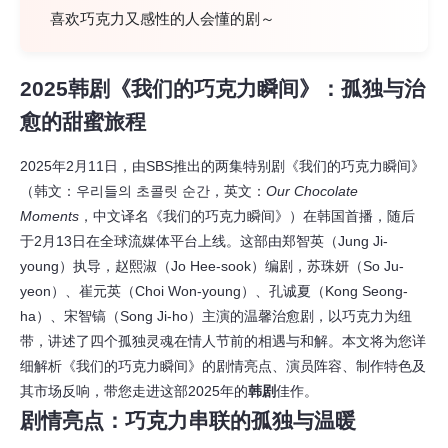
喜欢巧克力又感性的人会懂的剧～
2025
韩剧
《我们的巧克力瞬间》：孤独与治
愈的甜蜜旅程
2025年2月11日，由SBS推出的两集特别剧《我们的巧克力瞬间》
（韩文：우리들의 초콜릿 순간，英文：
Our Chocolate 
Moments
，中文译名《我们的巧克力瞬间》）在韩国首播，随后
于2月13日在全球流媒体平台上线。这部由郑智英（Jung Ji-
young）执导，赵熙淑（Jo Hee-sook）编剧，苏珠妍（So Ju-
yeon）、崔元英（Choi Won-young）、孔诚夏（Kong Seong-
ha）、宋智镐（Song Ji-ho）主演的温馨治愈剧，以巧克力为纽
带，讲述了四个孤独灵魂在情人节前的相遇与和解。本文将为您详
细解析《我们的巧克力瞬间》的剧情亮点、演员阵容、制作特色及
其市场反响，带您走进这部2025年的
韩剧
佳作。
剧情亮点：巧克力串联的孤独与温暖