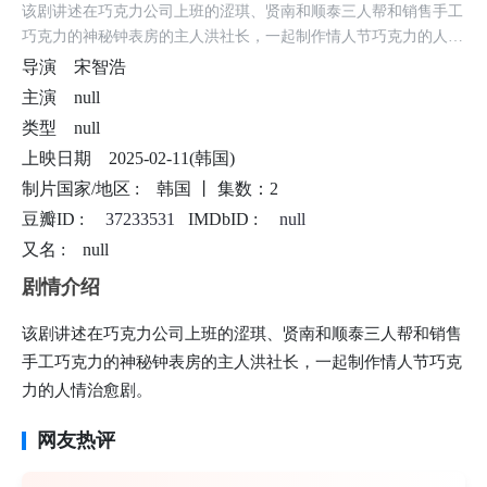
该剧讲述在巧克力公司上班的涩琪、贤南和顺泰三人帮和销售手工
巧克力的神秘钟表房的主人洪社长，一起制作情人节巧克力的人情
治愈剧。
导演
宋智浩
主演
null
类型
null
上映日期
2025-02-11(韩国)
制片国家/地区 :
韩国 丨
集数：2
豆瓣ID :
37233531
IMDbID :
null
又名 :
null
剧情介绍
该剧讲述在巧克力公司上班的涩琪、贤南和顺泰三人帮和销售
手工巧克力的神秘钟表房的主人洪社长，一起制作情人节巧克
力的人情治愈剧。
网友热评