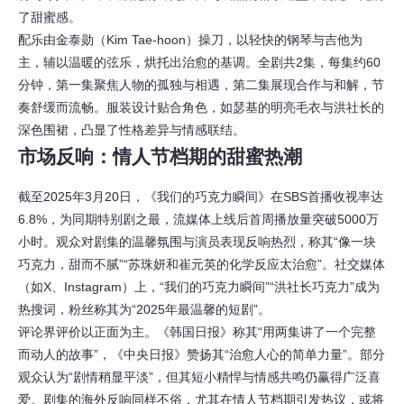
了甜蜜感。
配乐由金泰勋（Kim Tae-hoon）操刀，以轻快的钢琴与吉他为
主，辅以温暖的弦乐，烘托出治愈的基调。全剧共2集，每集约60
分钟，第一集聚焦人物的孤独与相遇，第二集展现合作与和解，节
奏舒缓而流畅。服装设计贴合角色，如瑟基的明亮毛衣与洪社长的
深色围裙，凸显了性格差异与情感联结。
市场反响：情人节档期的甜蜜热潮
截至2025年3月20日，《我们的巧克力瞬间》在SBS首播收视率达
6.8%，为同期特别剧之最，流媒体上线后首周播放量突破5000万
小时。观众对剧集的温馨氛围与演员表现反响热烈，称其“像一块
巧克力，甜而不腻”“苏珠妍和崔元英的化学反应太治愈”。社交媒体
（如X、Instagram）上，“我们的巧克力瞬间”“洪社长巧克力”成为
热搜词，粉丝称其为“2025年最温馨的短剧”。
评论界评价以正面为主。《韩国日报》称其“用两集讲了一个完整
而动人的故事”，《中央日报》赞扬其“治愈人心的简单力量”。部分
观众认为“剧情稍显平淡”，但其短小精悍与情感共鸣仍赢得广泛喜
爱。剧集的海外反响同样不俗，尤其在情人节档期引发热议，或将