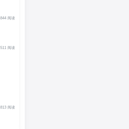
 1844 阅读
 1511 阅读
 1813 阅读