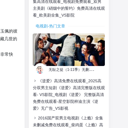
集高清在线观看_电视剧免费观看_双男
主美剧《硝烟中的誓约》免费高清在线观
看_欧美剧全集_VS影院
电视剧-热门文章
玉佩的彼
身藏几世的
非常快
无
耻之徒（1-11季）无删减免费在线观看,美剧《无耻之徒》4K高清HD资源免费在线观看未删减完整版,链接百度云/迅雷夸克网盘资源链接免费下载
《逆爱》高清免费在线观看_2025高
分双男主短剧《逆爱》高清完整版在线观
看- VS影院_电视剧《逆爱》 完整版高清
免费在线观看-星空影院梓渝主演《逆
爱》无广告_VS影视
2016国产双男主电视剧《上瘾》全集
未删减免费在线观看_柴鸡蛋《上瘾》高