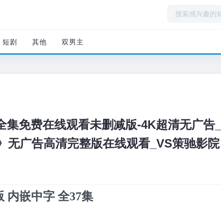
短剧
其他
双男主
全集免费在线观看未删减版-4K超清无广告
》无广告高清完整版在线观看_VS策驰影院
版 内嵌中字 全37集