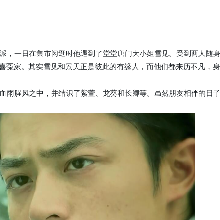
，一日在集市闲逛时他遇到了堂堂唐门大小姐雪见。受到两人随身
欢喜冤家。其实雪见和景天正是彼此的有缘人，而他们都来历不凡，
雨腥风之中，并结识了紫萱、龙葵和长卿等。虽然朋友相伴的日子