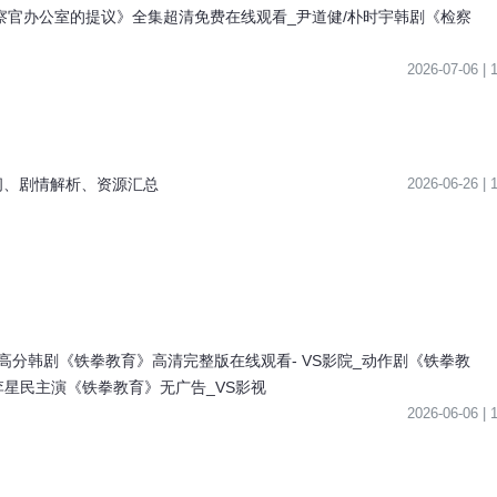
检察官办公室的提议》全集超清免费在线观看_尹道健/朴时宇韩剧《检察
2026-07-06 |
间、剧情解析、资源汇总
2026-06-26 |
6高分韩剧《铁拳教育》高清完整版在线观看- VS影院_动作剧《铁拳教
李星民主演《铁拳教育》无广告_VS影视
2026-06-06 |