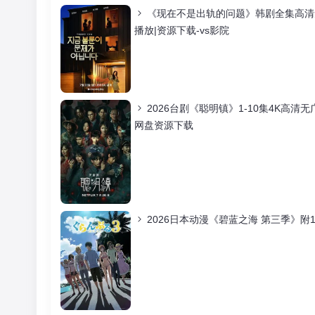
《现在不是出轨的问题》韩剧全集高清无
播放|资源下载-vs影院
2026台剧《聪明镇》1-10集4K高
网盘资源下载
2026日本动漫《碧蓝之海 第三季》附