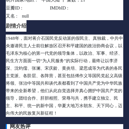
东、天下同心，迈向伟大的民族复兴新征程！
豆瓣ID :
35750000
IMDbID :
null
又名 :
null
剧情介绍
1948年，面对蒋介石国民党反动派的假民主、真独裁，中共中
央邀请民主人士前往解放区召开和平建国的政治协商会议，以
毛泽东为核心的第一代党的领导集体，以政治、军事、经济、
民生方方面面一切“为人民服务”的实际行动，最终让以李济
深、沈钧儒、张澜、宋庆龄、黄炎培、梁思成等为代表的各民
主党派、各阶层、各阵营，甚至包括傅作义等国民党起义高级
将领、张治中等国共和谈代表都看到了中国共产党为中华民族
带来的全新希望，他们从此自觉选择并真心拥护中国共产党的
领导，团结合作、肝胆相照、荣辱与共，携手建立独立、民
主、和平、统一的新中国，华夏大地万水朝东、天下同心，迈
向伟大的民族复兴新征程！
网友热评