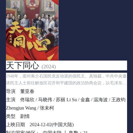
天下同心
(2024)
1948年，面对蒋介石国民党反动派的假民主、真独裁，中共中央邀
请民主人士前往解放区召开和平建国的政治协商会议，以毛泽东为
核心的第一代党的领导集体，以政治、军事、经济、民生方方面面
导演
董亚春
一切“为人民服务”的实际行动，最终让以李济深、沈钧儒、张澜、
主演
佟瑞欣 / 马晓伟 / 苏丽 Li Su / 金鑫 / 温海波 / 王政钧
宋庆龄、黄炎培、梁思成等为代表的各民主党派、各阶层、各阵
Zhengjun Wang / 张未柯
营，甚至包括傅作义等国民党起义高级将领、张治中等国共和谈代
类型
剧情
表都看到了中国共产党为中华民族带来的全新希望，他们从此自觉
选择并真心拥护中国共产党的领导，团结合作、肝胆相照、荣辱与
上映日期
2024-12-02(中国大陆)
共，携手建立独立、民主、和平、统一的新中国，华夏大地万水朝
制片国家/地区 :
中国大陆 丨
集数：21