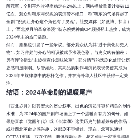
段冠军，全剧平均收视率稳定在2%以上，网络播放量累计突破12
亿次。观众对靳东与倪妮的表演赞不绝口，称“靳东的气场撑起了
全剧”“倪妮让齐心这个角色有了灵魂”。社交媒体（如微博、抖音）
上，“西北岁月的革命浪漫”“靳东倪妮神仙CP”频频登上热搜，成为
2024年末的热门话题。
然而，剧集也引发了一些争议。部分观众认为其“过于美化历史人
物”，如习仲勋与齐心的相识被赋予浪漫色彩，与史实略有偏差；
另有评论指出“主旋律宣传意味浓重”，部分情节的戏剧化处理让历
史感稍显削弱。尽管如此，其高品质制作与演员表现仍使其成为
2024年主旋律剧中的标杆之作，并在海外华人社区中获得一定关
注。
结语：2024革命剧的温暖尾声
《西北岁月》以其宏大的历史叙事、出色的演员阵容和精良的制作
水准，为2024年的国产剧市场画上了一个温暖而有力的句号。如
果您喜欢《觉醒年代》或《长津湖》这类历史与情感兼备的作品，
或对西北革命史感兴趣，这部剧不容错过。现在，您可以通过
CCTV-1重播，或在优酷、腾讯视频回看，与习仲勋一家重温那段