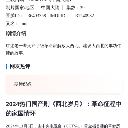
制片国家/地区 :
中国大陆 丨
集数：39
豆瓣ID :
36493358
IMDbID :
tt31540982
又名 :
null
剧情介绍
讲述老一辈无产阶级革命家解放大西北、建设大西北的丰功伟
绩的故事。
网友热评
期待倪妮
2024热门国产剧《西北岁月》：革命征程中
的家国情怀
2024年11月5日，由中央电视台（CCTV-1）黄金档首播的革命历