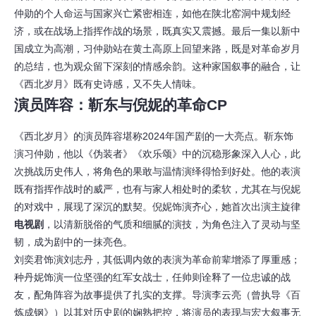
仲勋的个人命运与国家兴亡紧密相连，如他在陕北窑洞中规划经
济，或在战场上指挥作战的场景，既真实又震撼。最后一集以新中
国成立为高潮，习仲勋站在黄土高原上回望来路，既是对革命岁月
的总结，也为观众留下深刻的情感余韵。这种家国叙事的融合，让
《西北岁月》既有史诗感，又不失人情味。
演员阵容：靳东与倪妮的革命CP
《西北岁月》的演员阵容堪称2024年国产剧的一大亮点。靳东饰
演习仲勋，他以《伪装者》《欢乐颂》中的沉稳形象深入人心，此
次挑战历史伟人，将角色的果敢与温情演绎得恰到好处。他的表演
既有指挥作战时的威严，也有与家人相处时的柔软，尤其在与倪妮
的对戏中，展现了深沉的默契。倪妮饰演齐心，她首次出演主旋律
电视剧
，以清新脱俗的气质和细腻的演技，为角色注入了灵动与坚
韧，成为剧中的一抹亮色。
刘奕君饰演刘志丹，其低调内敛的表演为革命前辈增添了厚重感；
种丹妮饰演一位坚强的红军女战士，任帅则诠释了一位忠诚的战
友，配角阵容为故事提供了扎实的支撑。导演李云亮（曾执导《百
炼成钢》）以其对历史剧的娴熟把控，将演员的表现与宏大叙事无