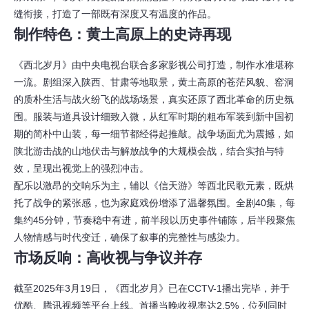
缝衔接，打造了一部既有深度又有温度的作品。
制作特色：黄土高原上的史诗再现
《西北岁月》由中央电视台联合多家影视公司打造，制作水准堪称
一流。剧组深入陕西、甘肃等地取景，黄土高原的苍茫风貌、窑洞
的质朴生活与战火纷飞的战场场景，真实还原了西北革命的历史氛
围。服装与道具设计细致入微，从红军时期的粗布军装到新中国初
期的简朴中山装，每一细节都经得起推敲。战争场面尤为震撼，如
陕北游击战的山地伏击与解放战争的大规模会战，结合实拍与特
效，呈现出视觉上的强烈冲击。
配乐以激昂的交响乐为主，辅以《信天游》等西北民歌元素，既烘
托了战争的紧张感，也为家庭戏份增添了温馨氛围。全剧40集，每
集约45分钟，节奏稳中有进，前半段以历史事件铺陈，后半段聚焦
人物情感与时代变迁，确保了叙事的完整性与感染力。
市场反响：高收视与争议并存
截至2025年3月19日，《西北岁月》已在CCTV-1播出完毕，并于
优酷、腾讯视频等平台上线。首播当晚收视率达2.5%，位列同时