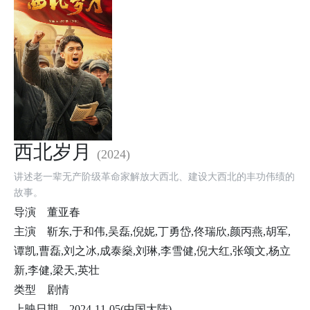
西北岁月
(2024)
讲述老一辈无产阶级革命家解放大西北、建设大西北的丰功伟绩的
故事。
导演
董亚春
主演
靳东,于和伟,吴磊,倪妮,丁勇岱,佟瑞欣,颜丙燕,胡军,
谭凯,曹磊,刘之冰,成泰燊,刘琳,李雪健,倪大红,张颂文,杨立
新,李健,梁天,英壮
类型
剧情
上映日期
2024-11-05(中国大陆)