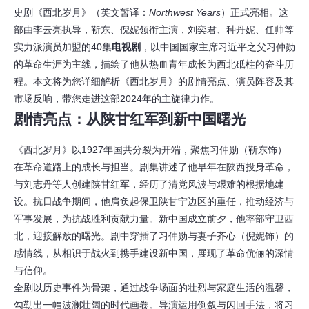
史剧《西北岁月》（英文暂译：
Northwest Years
）正式亮相。这
部由李云亮执导，靳东、倪妮领衔主演，刘奕君、种丹妮、任帅等
实力派演员加盟的40集
电视剧
，以中国国家主席习近平之父习仲勋
的革命生涯为主线，描绘了他从热血青年成长为西北砥柱的奋斗历
程。本文将为您详细解析《西北岁月》的剧情亮点、演员阵容及其
市场反响，带您走进这部2024年的主旋律力作。
剧情亮点：从陕甘红军到新中国曙光
《西北岁月》以1927年国共分裂为开端，聚焦习仲勋（靳东饰）
在革命道路上的成长与担当。剧集讲述了他早年在陕西投身革命，
与刘志丹等人创建陕甘红军，经历了清党风波与艰难的根据地建
设。抗日战争期间，他肩负起保卫陕甘宁边区的重任，推动经济与
军事发展，为抗战胜利贡献力量。新中国成立前夕，他率部守卫西
北，迎接解放的曙光。剧中穿插了习仲勋与妻子齐心（倪妮饰）的
感情线，从相识于战火到携手建设新中国，展现了革命伉俪的深情
与信仰。
全剧以历史事件为骨架，通过战争场面的壮烈与家庭生活的温馨，
勾勒出一幅波澜壮阔的时代画卷。导演运用倒叙与闪回手法，将习