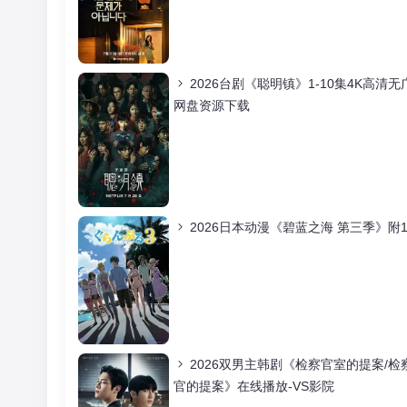
2026台剧《聪明镇》1-10集4K高
网盘资源下载
2026日本动漫《碧蓝之海 第三季》附
2026双男主韩剧《检察官室的提案/
官的提案》在线播放-VS影院