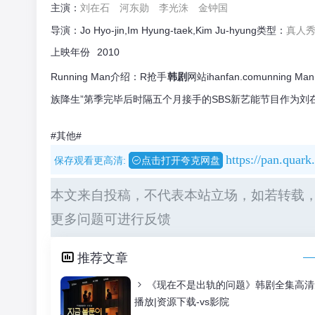
主演：
刘在石
河东勋
李光洙
金钟国
导演：
Jo Hyo-jin,Im Hyung-taek,Kim Ju-hyung
类型：
真人
上映年份
2010
Running Man介绍：
R抢手
韩剧
网站ihanfan.comun
族降生”第季完毕后时隔五个月接手的SBS新艺能节目作为刘在石的
#其他#
https://pan.quar
保存观看更高清:
点击打开夸克网盘
本文来自投稿，不代表本站立场，如若转载，请注明出处：ht
更多问题可进行反馈
推荐文章
《现在不是出轨的问题》韩剧全集高清无
播放|资源下载-vs影院