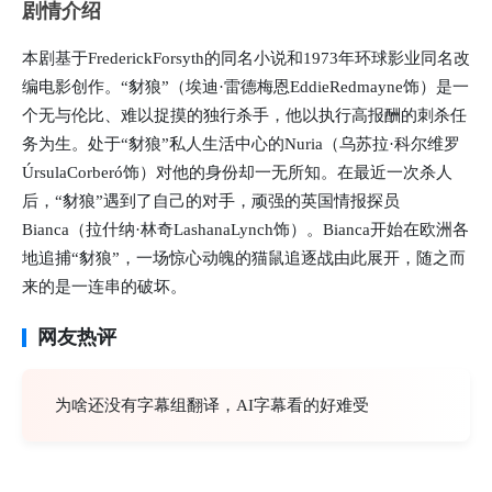
剧情介绍
本剧基于FrederickForsyth的同名小说和1973年环球影业同名改
编电影创作。“豺狼”（埃迪·雷德梅恩EddieRedmayne饰）是一
个无与伦比、难以捉摸的独行杀手，他以执行高报酬的刺杀任
务为生。处于“豺狼”私人生活中心的Nuria（乌苏拉·科尔维罗
ÚrsulaCorberó饰）对他的身份却一无所知。在最近一次杀人
后，“豺狼”遇到了自己的对手，顽强的英国情报探员
Bianca（拉什纳·林奇LashanaLynch饰）。Bianca开始在欧洲各
地追捕“豺狼”，一场惊心动魄的猫鼠追逐战由此展开，随之而
来的是一连串的破坏。
网友热评
为啥还没有字幕组翻译，AI字幕看的好难受