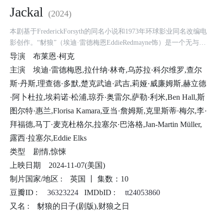
Jackal
(2024)
本剧基于FrederickForsyth的同名小说和1973年环球影业同名改编电
影创作。“豺狼”（埃迪·雷德梅恩EddieRedmayne饰）是一个无与伦
比、难以捉摸的独行杀手，他以执行高报酬的刺杀任务为生。处
导演
布莱恩·柯克
于“豺狼”私人生活中心的Nuria（乌苏拉·科尔维罗ÚrsulaCorberó
主演
埃迪·雷德梅恩,拉什纳·林奇,乌苏拉·科尔维罗,查尔
饰）对他的身份却一无所知。在最近一次杀人后，“豺狼”遇到了自
斯·丹斯,理查德·多默,楚克武迪·武吉,莉娅·威廉姆斯,赫立德
己的对手，顽强的英国情报探员Bianca（拉什纳·林奇LashanaLynch
·阿卜杜拉,埃莉诺·松浦,琼乔·奥雷尔,萨勒·利米,Ben Hall,斯
饰）。Bianca开始在欧洲各地追捕“豺狼”，一场惊心动魄的猫鼠追
逐战由此展开，随之而来的是一连串的破坏。
图尔特·惠兰,Florisa Kamara,亚当·詹姆斯,克里斯蒂·梅尔,李·
拜福德,马丁·麦克杜格尔,拉塞尔·巴洛格,Jan-Martin Müller,
露西·拉塞尔,Eddie Elks
类型
剧情,惊悚
上映日期
2024-11-07(美国)
制片国家/地区 :
英国 丨
集数：10
豆瓣ID :
36323224
IMDbID :
tt24053860
又名 :
豺狼的日子(剧版),财狼之日