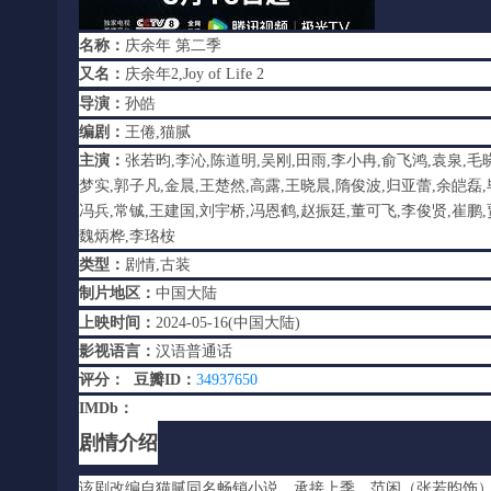
名称：
庆余年 第二季
又名：
庆余年2,Joy of Life 2
导演：
孙皓
编剧：
王倦,猫腻
主演：
张若昀,李沁,陈道明,吴刚,田雨,李小冉,俞飞鸿,袁泉,毛
梦实,郭子凡,金晨,王楚然,高露,王晓晨,隋俊波,归亚蕾,余皑磊,
冯兵,常铖,王建国,刘宇桥,冯恩鹤,赵振廷,董可飞,李俊贤,崔鹏,
魏炳桦,李珞桉
类型：
剧情,古装
制片地区：
中国大陆
上映时间：
2024-05-16(中国大陆)
影视语言：
汉语普通话
评分：
豆瓣ID：
34937650
IMDb：
tt27935747
剧情介绍
该剧改编自猫腻同名畅销小说，承接上季，范闲（张若昀饰