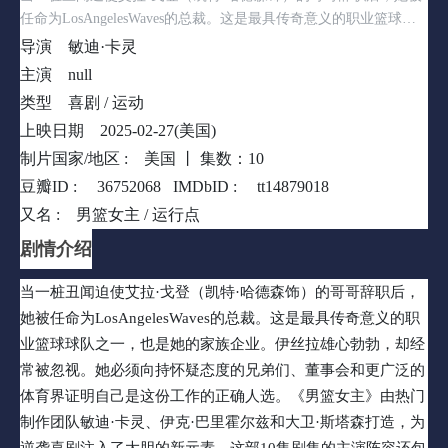
任命为LosAngelesWaves的总裁。这是最具传奇意义的职业篮球球
队之一，也是她的家族企业。伊丝拉雄心勃勃，却经常被忽视。她
导演
敏迪·卡灵
必须向持怀疑态度的兄弟们、董事会和更广泛的体育界证明自己是
主演
null
这份工作的正确人选。《男篮女主》由热门制作团队敏迪·卡灵、
类型
喜剧 / 运动
伊克·巴里霍尔兹和大卫·斯塔森打造，为逆袭喜剧注入了大胆的新
上映日期
2025-02-27(美国)
元素。这部10集剧集的主演阵容还包括布兰达·宋、德鲁·塔弗、斯
科特·麦克阿瑟、法布里齐奥·吉多、托比·桑德曼、切特·汉克斯、
制片国家/地区 :
美国 丨
集数：10
杰·埃利斯和马克思·格林菲尔德。
豆瓣ID :
36752068
IMDbID :
tt14879018
又名 :
男篮女主 / 运行点
剧情介绍
当一桩丑闻迫使艾拉·戈登（凯特·哈德森饰）的哥哥辞职后，
她被任命为LosAngelesWaves的总裁。这是最具传奇意义的职
业篮球球队之一，也是她的家族企业。伊丝拉雄心勃勃，却经
常被忽视。她必须向持怀疑态度的兄弟们、董事会和更广泛的
体育界证明自己是这份工作的正确人选。《男篮女主》由热门
制作团队敏迪·卡灵、伊克·巴里霍尔兹和大卫·斯塔森打造，为
逆袭喜剧注入了大胆的新元素。这部10集剧集的主演阵容还包