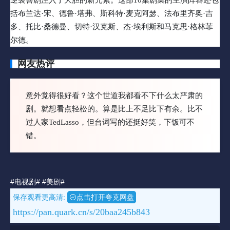
括布兰达·宋、德鲁·塔弗、斯科特·麦克阿瑟、法布里齐奥·吉
多、托比·桑德曼、切特·汉克斯、杰·埃利斯和马克思·格林菲
尔德。
网友热评
意外觉得很好看？这个世道我都看不下什么太严肃的
剧。就想看点轻松的。算是比上不足比下有余。比不
过人家TedLasso，但台词写的还挺好笑，下饭可不
错。
#电视剧#
#美剧#
保存观看更高清:
点击打开夸克网盘
https://pan.quark.cn/s/20baa245b843