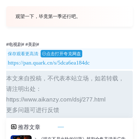
观望一下，毕竟第一季还行吧。
#电视剧#
#美剧#
保存观看更高清:
点击打开夸克网盘
https://pan.quark.cn/s/5dca6ea184dc
本文来自投稿，不代表本站立场，如若转载，
请注明出处：
https://www.aikanzy.com/dsj/277.html
更多问题可进行反馈
推荐文章