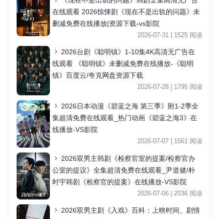
《现在不是出轨的问题》韩剧全集高清无广告
在线观看 2026惊悚剧《现在不是出轨的问题》未
删减免费在线播放|资源下载-vs影院
2026-07-31 | 1525 阅读
2026台剧《聪明镇》1-10集4K高清无广告在
线观看 《聪明镇》未删减免费在线播放-《聪明
镇》百度云/夸克网盘资源下载
2026-07-28 | 1795 阅读
2026日本动漫《碧蓝之海 第三季》附1-2季全
集超清免费在线观看_热门动画《碧蓝之海3》在
线播放-VS影院
2026-07-07 | 1561 阅读
2026双男主韩剧《检察官室的提案/检察官办
公室的提议》全集超清免费在线观看_尹道健/朴
时宇韩剧《检察官的提案》在线播放-VS影院
2026-07-06 | 2036 阅读
2026双男主剧《入戏》百科：上映时间、剧情