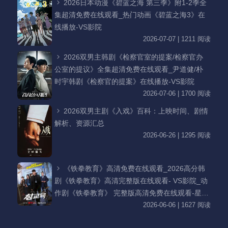
2026日本动漫《碧蓝之海 第三季》附1-2季全
集超清免费在线观看_热门动画《碧蓝之海3》在
线播放-VS影院
2026-07-07 | 1211 阅读
2026双男主韩剧《检察官室的提案/检察官办
公室的提议》全集超清免费在线观看_尹道健/朴
时宇韩剧《检察官的提案》在线播放-VS影院
2026-07-06 | 1700 阅读
2026双男主剧《入戏》百科：上映时间、剧情
解析、资源汇总
2026-06-26 | 1295 阅读
《铁拳教育》高清免费在线观看_2026高分韩
剧《铁拳教育》高清完整版在线观看- VS影院_动
作剧《铁拳教育》 完整版高清免费在线观看-星空
影院李星民主演《铁拳教育》无广告_VS影视
2026-06-06 | 1627 阅读