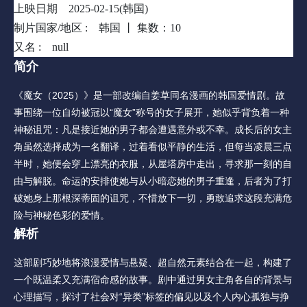
上映日期
2025-02-15(韩国)
屋塔房，享受自由的女子朴美贞一角，她被人称作“魔女”，她从小
擅长英语，后来成为了一名翻译，即使静静地待着，也十分显眼
制片国家/地区 :
韩国 丨
集数：10
的，被关在屋塔房里,习惯了孤独。《魔女》由曾制作过《暗数杀
又名 :
null
人》的金泰均导演执导,OTT播出讨论ing，即将开拍。
简介
《魔女（2025）》是一部改编自姜草同名漫画的韩国爱情剧。故
事围绕一位自幼被冠以“魔女”称号的女子展开，她似乎背负着一种
神秘诅咒：凡是接近她的男子都会遭遇意外或不幸。成长后的女主
角虽然选择成为一名翻译，过着看似平静的生活，但每当凌晨三点
半时，她便会穿上漂亮的衣服，从屋塔房中走出，寻求那一刻的自
由与解脱。命运的安排使她与从小暗恋她的男子重逢，后者为了打
破她身上那根深蒂固的诅咒，不惜放下一切，勇敢追求这段充满危
险与神秘色彩的爱情。
解析
这部剧巧妙地将浪漫爱情与悬疑、超自然元素结合在一起，构建了
一个既温柔又充满宿命感的故事。剧中通过男女主角各自的背景与
心理描写，探讨了社会对“异类”标签的偏见以及个人内心孤独与挣