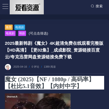
搜索
推荐
电视剧
(可点击筛选)
电视剧
韩剧
2025最新韩剧《魔女》4K超清免费在线观看完整版
【HD高清】【更02集】_成成影院_资源链接百度
云/夸克迅雷网盘资源链接免费下载
2025-04-16
/
0 评论
/
1389 阅读
魔女 (2025)【NF / 1080p / 高码率】
【杜比5.1音效】【内封中字】