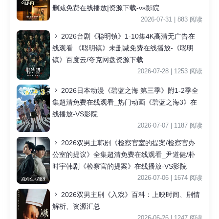
删减免费在线播放|资源下载-vs影院
2026-07-31 | 883 阅读
2026台剧《聪明镇》1-10集4K高清无广告在
线观看 《聪明镇》未删减免费在线播放-《聪明
镇》百度云/夸克网盘资源下载
2026-07-28 | 1253 阅读
2026日本动漫《碧蓝之海 第三季》附1-2季全
集超清免费在线观看_热门动画《碧蓝之海3》在
线播放-VS影院
2026-07-07 | 1187 阅读
2026双男主韩剧《检察官室的提案/检察官办
公室的提议》全集超清免费在线观看_尹道健/朴
时宇韩剧《检察官的提案》在线播放-VS影院
2026-07-06 | 1674 阅读
2026双男主剧《入戏》百科：上映时间、剧情
解析、资源汇总
2026-06-26 | 1247 阅读