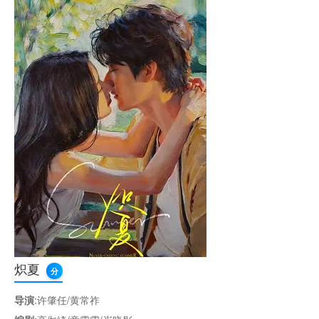
炽夏
分
导演
:许肇任/黄常祚