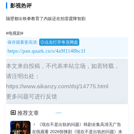
影视热评
隔壁都出铁拳教育了内娱还在拍雷霆降智剧
#电视剧#
保存观看更高清:
点击打开夸克网盘
https://pan.quark.cn/s/4a9f1148bc1f
本文来自投稿，不代表本站立场，如若转载，
请注明出处：
https://www.aikanzy.com/dsj/14775.html
更多问题可进行反馈
推荐文章
《现在不是出轨的问题》韩剧全集高清无广告
在线观看 2026惊悚剧《现在不是出轨的问题》未