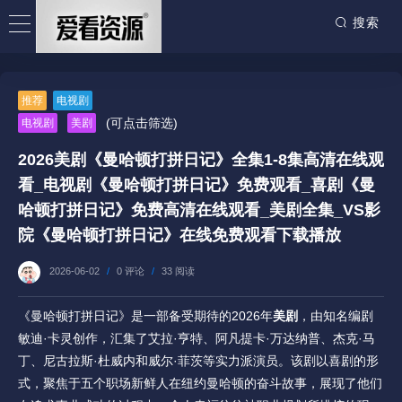
搜索
推荐
电视剧
(可点击筛选)
电视剧
美剧
2026美剧《曼哈顿打拼日记》全集1-8集高清在线观
看_电视剧《曼哈顿打拼日记》免费观看_喜剧《曼
哈顿打拼日记》免费高清在线观看_美剧全集_VS影
院《曼哈顿打拼日记》在线免费观看下载播放
2026-06-02
/
0 评论
/
33 阅读
《曼哈顿打拼日记》是一部备受期待的2026年
美剧
，由知名编剧
敏迪·卡灵创作，汇集了艾拉·亨特、阿凡提卡·万达纳普、杰克·马
丁、尼古拉斯·杜威内和威尔·菲茨等实力派演员。该剧以喜剧的形
式，聚焦于五个职场新鲜人在纽约曼哈顿的奋斗故事，展现了他们