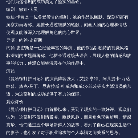
他们为这部剧的成功奠定了坚实的基础。
编剧：敏迪·卡灵
敏迪·卡灵是一位备受赞誉的编剧，她的作品以幽默、深刻和富有
洞察力而著称。她擅长通过细腻的笔触，刻画人物的心理和情感，
使观众能够深入地理解角色的内心世界。
导演：约翰·史密斯
约翰·史密斯是一位经验丰富的导演，他的作品以独特的视觉风格
和深刻的主题而著称。他擅长通过镜头语言，展现人物的情感和故
事的张力，使观众能够沉浸在他的作品中。
演员
《曼哈顿打拼日记》的演员阵容强大，艾拉·亨特、阿凡提卡·万达
纳普、杰克·马丁、尼古拉斯·杜威内和威尔·菲茨等实力派演员的加
盟，为这部剧的成功提供了有力的保障。
观众评价
《曼哈顿打拼日记》自首播以来，受到了观众的一致好评。观众们
认为，这部剧不仅剧情紧凑、幽默风趣，而且角色形象鲜明、情感
真挚。他们通过五个职场新鲜人的故事，看到了自己在现实生活中
的影子，也引发了对于职业追求与个人幸福之间关系的思考。