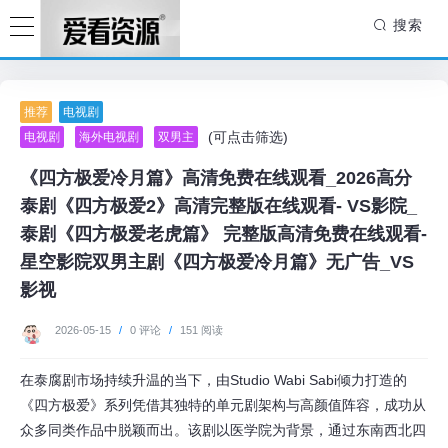
搜索
推荐
电视剧
(可点击筛选)
电视剧
海外电视剧
双男主
《四方极爱冷月篇》高清免费在线观看_2026高分
泰剧《四方极爱2》高清完整版在线观看- VS影院_
泰剧《四方极爱老虎篇》 完整版高清免费在线观看-
星空影院双男主剧《四方极爱冷月篇》无广告_VS
影视
2026-05-15
/
0 评论
/
151 阅读
在泰腐剧市场持续升温的当下，由Studio Wabi Sabi倾力打造的
《四方极爱》系列凭借其独特的单元剧架构与高颜值阵容，成功从
众多同类作品中脱颖而出。该剧以医学院为背景，通过东南西北四