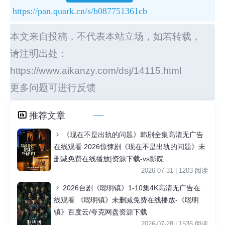
https://pan.quark.cn/s/b087751361cb
本文来自投稿，不代表本站立场，如若转载，
请注明出处：
https://www.aikanzy.com/dsj/14115.html
更多问题可进行反馈
推荐文章
《现在不是出轨的问题》韩剧全集高清无广告
在线观看 2026惊悚剧《现在不是出轨的问题》未
删减免费在线播放|资源下载-vs影院
2026-07-31 | 1203 阅读
2026台剧《聪明镇》1-10集4K高清无广告在
线观看 《聪明镇》未删减免费在线播放-《聪明
镇》百度云/夸克网盘资源下载
2026-07-28 | 1536 阅读