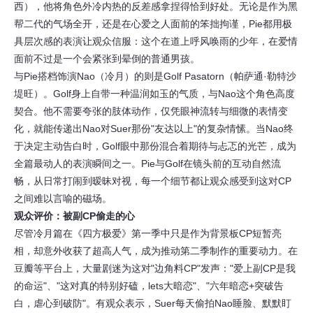
西），他将角色外冷内热的反差感拿捏得恰到好处。无论是作为黑
帮二代的气场全开，还是在心爱之人面前的笨拙拘谨，Pie都用极
具层次感的表演让观众信服：这个在道上呼风唤雨的少年，在爱情
面前不过是一个会紧张到晕倒的普通男孩。
与Pie搭档饰演Nao（冷月）的则是Golf Pasatorn（帕萨通·勒特沙
堤旺）。Golf身上自带一种温润如玉的气质，与Nao这个角色高度
契合。他不需要夸张的肢体动作，仅凭眼神流转与细微的表情变
化，就能传递出Nao对Suer那份"友达以上"的复杂情愫。当Nao终
于决定主动告白时，Golf眼中那份混合着期待与忐忑的光芒，成为
全篇最动人的表演瞬间之一。Pie与Golf在镜头前的互动自然流
畅，从日常打闹到暧昧对视，每一个细节都让观众感受到这对CP
之间难以言喻的磁场。
观众评价：被副CP偷走的心
尽管冷月篇在《四方极爱》第一季中只是作为背景板CP短暂亮
相，却意外收获了超高人气，成为推动第二季制作的重要动力。在
豆瓣等平台上，大量剧迷为这对"边角料CP"发声："爱上副CP是我
的命运"、"这对真的特别好磕，lets大暗恋"、"六年暗恋+突破告
白，虐心到破防"。有观众表示，Suer每天偷拍Nao睡脸、默默盯