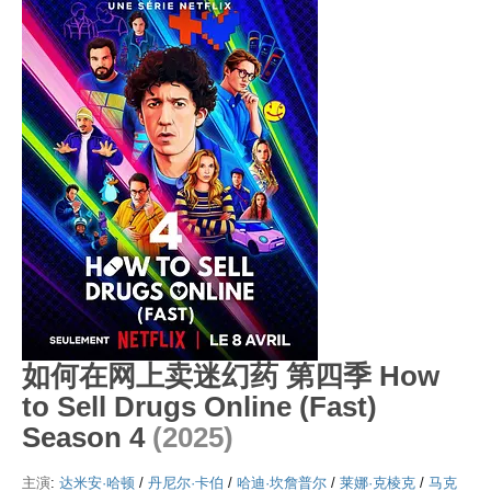
如何在网上卖迷幻药 第四季 How
to Sell Drugs Online (Fast)
Season 4
(2025)
主演
:
达米安·哈顿
/
丹尼尔·卡伯
/
哈迪·坎詹普尔
/
莱娜·克棱克
/
马克