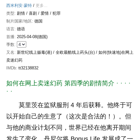
西米利安·蒙特
/
更多...
类型:
剧情 / 喜剧 / 爱情 / 犯罪
制片国家/地区:
德国
语言:
德语
首播:
2025-04-08(德国)
季数:
又名:
新世纪线上贩毒(港) / 全欧最酷线上药头(台) / 如何(快速地)在网上
卖迷幻药
IMDb:
tt32138832
如何在网上卖迷幻药 第四季的剧情简介 · · · ·
· ·
莫里茨在监狱服刑 4 年后获释。他终于可
以开始自己的生意了（这次是合法的！）。但
与他的商业计划不同，世界已经在他离开期间
发生了变化，丹尼尔将 Bonus Life 发展成了一