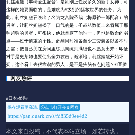
莉丝妲黛（丰崎爱生配音）是刚刚上任没多久的新手女神，可
这样的她要面临的，是难度为S级别的拯救世界的任务。为
此，莉丝妲黛召唤出了名为龙宫院圣哉（梅原裕一郎配音）的
勇者，让莉丝妲黛松了一口气的是，圣哉丛数值上来看属于那
种超强的勇者，可很快，他就暴露了他唯一，但也是致命的弱
点——过于慎重的个性。必须同时准备至少三套装备以备不时
之需；把自己关在房间里练肌肉练到满级也不愿意出来；即便
对手是史莱姆也要使出全力攻击，渐渐地，莉丝妲黛开始怀
疑，这个看上去很靠谱的男人，是不是头脑有点问题？©豆瓣
网友热评
#日本动漫#
保存观看更高清:
点击打开夸克网盘
https://pan.quark.cn/s/fd835d9ee4d2
本文来自投稿，不代表本站立场，如若转载，