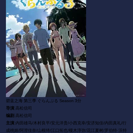
碧蓝之海 第三季 ぐらんぶる Season 3
分
导演
:高松信司
编剧
:高松信司
主演
:内田雄马/木村良平/安元洋贵/小西克幸/安济知佳/内田真礼/行
成桃姬/阿澄佳奈/山根绮/江口拓也/榎木淳弥/花江夏树/罗伯特·沃特