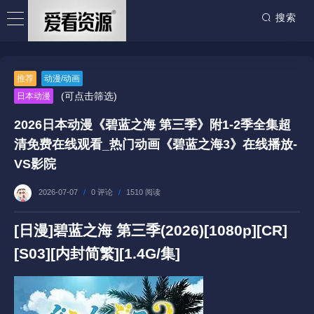
搜索
推荐
动漫/动画
(可点击筛选)
日本动漫
2026日本动漫《碧蓝之海 第三季》附1-2季全集超
清免费在线观看_热门动画《碧蓝之海3》在线播放-
VS影院
2026-07-07
/
0 评论
/
1510 阅读
[日漫]碧蓝之海 第三季(2026)[1080p][CR]
[S03][内封简繁][1.4G/集]