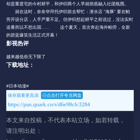
却是重度宅的今村耕平，和伊织两个人早就彻底融入社团氛围。
就在这时，奈奈华拜托伊织前去帮忙：潜水店 “海豚” 要在帕
劳开设分店，人手严重不足。但伊织想起耕平之前说过，没法实时
追番所以不想出国…… 这个夏天，首次奔赴海外帕劳，全新
的碧蓝爆笑生活正式开幕！
影视热评
越来越低俗无下限了
下载地址：
#日本动漫#
保存观看更高清:
点击打开夸克网盘
https://pan.quark.cn/s/d6e98cfc3284
本文来自投稿，不代表本站立场，如若转载，
请注明出处：