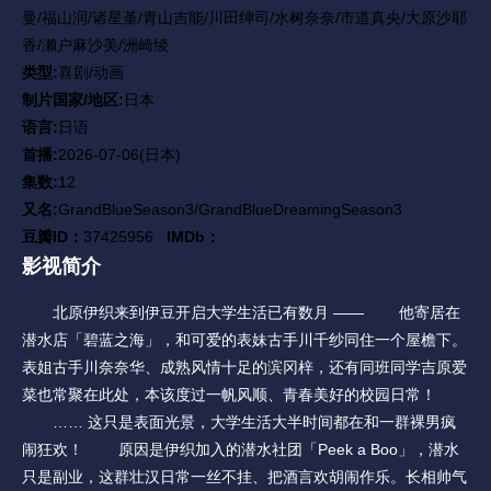
曼/福山润/诸星堇/青山吉能/川田绅司/水树奈奈/市道真央/大原沙耶
香/濑户麻沙美/洲崎绫
类型:
喜剧/动画
制片国家/地区:
日本
语言:
日语
首播:
2026-07-06(日本)
集数:
12
又名:
GrandBlueSeason3/GrandBlueDreamingSeason3
豆瓣ID：
37425956
IMDb：
影视简介
北原伊织来到伊豆开启大学生活已有数月 —— 他寄居在
潜水店「碧蓝之海」，和可爱的表妹古手川千纱同住一个屋檐下。
表姐古手川奈奈华、成熟风情十足的滨冈梓，还有同班同学吉原爱
菜也常聚在此处，本该度过一帆风顺、青春美好的校园日常！
…… 这只是表面光景，大学生活大半时间都在和一群裸男疯
闹狂欢！ 原因是伊织加入的潜水社团「Peek a Boo」，潜水
只是副业，这群壮汉日常一丝不挂、把酒言欢胡闹作乐。长相帅气