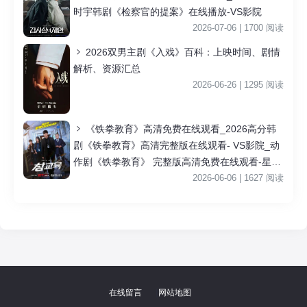
时宇韩剧《检察官的提案》在线播放-VS影院
2026-07-06 | 1700 阅读
2026双男主剧《入戏》百科：上映时间、剧情
解析、资源汇总
2026-06-26 | 1295 阅读
《铁拳教育》高清免费在线观看_2026高分韩
剧《铁拳教育》高清完整版在线观看- VS影院_动
作剧《铁拳教育》 完整版高清免费在线观看-星空
影院李星民主演《铁拳教育》无广告_VS影视
2026-06-06 | 1627 阅读
|
在线留言
网站地图