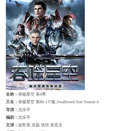
名称：
吞噬星空 第4季
又名：
吞噬星空 第86-137集,Swallowed Star Season 4
导演：
沈乐平
编剧：
沈乐平
主演：
赵乾景,吴磊,张欣,朱亚文