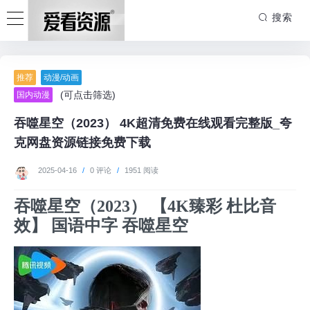
搜索
推荐
动漫/动画
(可点击筛选)
国内动漫
吞噬星空（2023） 4K超清免费在线观看完整版_夸
克网盘资源链接免费下载
2025-04-16
/
0 评论
/
1951 阅读
吞噬星空（2023） 【4K臻彩 杜比音
效】 国语中字 吞噬星空