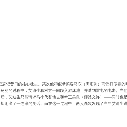
已忘记昔日的雄心壮志。某次他和假拳掮客马东（田雨饰）商议打假赛的
赶马丽的过程中，艾迪生和对方一同跌入游泳池，并遭到雷电的电击。当
败后，艾迪生只能请求马小代替他去和拳王吴良（薛皓文饰）——同时也
小却闹出了一连串的笑话。而在这一过程中，两人渐次发现了当年艾迪生