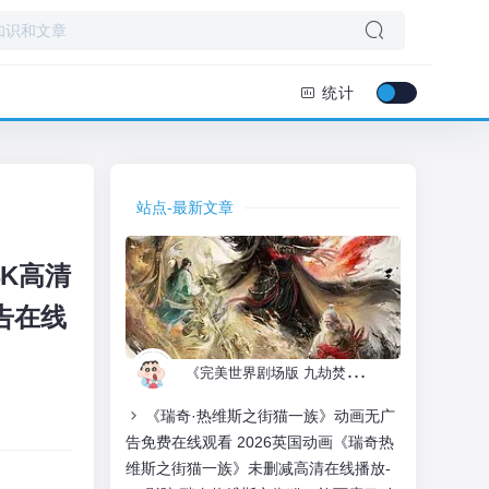
统计
站点-最新文章
K高清
告在线
《
完美世界剧场版 九劫焚天》无广告免费在线观看 2026动画《完美世界剧场版九劫焚天》未删减高清在线播放-VS影院 完美世界剧场版 九劫焚天百度云/夸克迅雷网盘资源下载
《瑞奇·热维斯之街猫一族》动画无广
告免费在线观看 2026英国动画《瑞奇热
维斯之街猫一族》未删减高清在线播放-