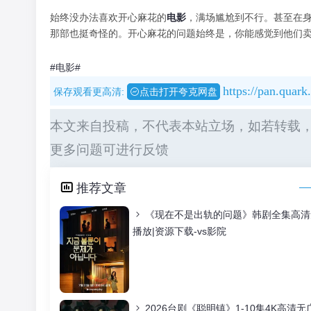
始终没办法喜欢开心麻花的
电影
，满场尴尬到不行。甚至在
那部也挺奇怪的。开心麻花的问题始终是，你能感觉到他们
#电影#
https://pan.quar
保存观看更高清:
点击打开夸克网盘
本文来自投稿，不代表本站立场，如若转载，请注明出处：ht
更多问题可进行反馈
推荐文章
《现在不是出轨的问题》韩剧全集高清无
播放|资源下载-vs影院
2026台剧《聪明镇》1-10集4K高