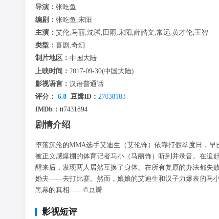
导演：
张吃鱼
编剧：
张吃鱼,宋阳
主演：
艾伦,马丽,沈腾,田雨,宋阳,薛皓文,常远,黄才伦,王智
类型：
喜剧,奇幻
制片地区：
中国大陆
上映时间：
2017-09-30(中国大陆)
影视语言：
汉语普通话
评分：
6.8
豆瓣ID：
27038183
IMDb：
tt7431894
剧情介绍
堕落沉沦的MMA选手艾迪生（艾伦饰）依靠打假拳度日，早
被正义感爆棚的体育记者马小（马丽饰）听到并录音。在追
醒来后，发现两人居然互换了身体。在所有复原的办法都失
婚夫——去打比赛。然而，娘娘的艾迪生和汉子力爆表的马
黑幕的真相……©豆瓣
影视短评