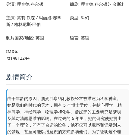
导演:
理查德·科尔顿
编剧:
理查德·科尔顿苏·金斯利
主演:
莫莉·汉森 / 玛丽娜·赛蒂
类型:
科幻
斯 / 格林尼斯·巴伯
制片国家/地区:
英国
语言:
英语
IMDb:
tt14812244
剧情简介
由于年龄的原因，詹妮弗康纳利教授经常被描述为科学神童。
她是我们的时代的天才，拥有 5 个博士学位，包括心理学、精
神病学、神经病学、物理学和化学。詹妮弗的主要研究是梦境
及其对清醒思维的影响。在过去的 6 年里，她的研究使她提出
了一个理论，即有了合适的设备，她不仅可以观察和记录别人
的梦境，甚至可能以潜意识的方式影响他们。为了证明这个理