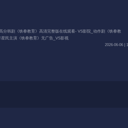
6高分韩剧《铁拳教育》高清完整版在线观看- VS影院_动作剧《铁拳教
李星民主演《铁拳教育》无广告_VS影视
2026-06-06 |