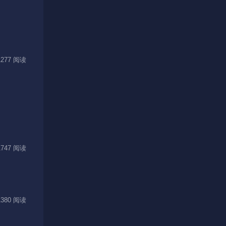
 1277 阅读
 1747 阅读
 1380 阅读