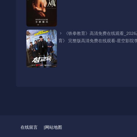
《铁拳教育》高清免费在线观看_202
育》 完整版高清免费在线观看-星空影院
在线留言
|
网站地图