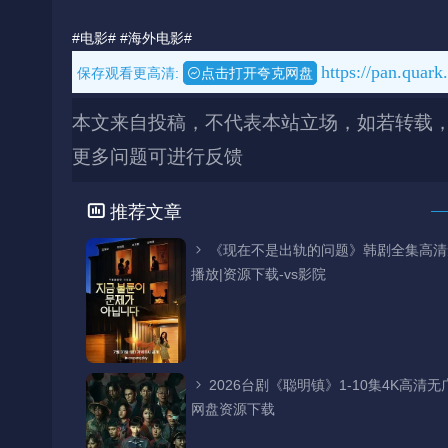
#电影#
#海外电影#
https://pan.quar
保存观看更高清:
点击打开夸克网盘
本文来自投稿，不代表本站立场，如若转载，请注明出处：ht
更多问题可进行反馈
推荐文章
《现在不是出轨的问题》韩剧全集高清无
播放|资源下载-vs影院
2026台剧《聪明镇》1-10集4K高
网盘资源下载