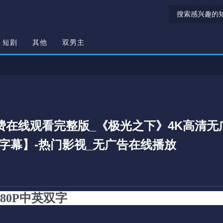
短剧
其他
双男主
免费在线观看完整版_《极光之下》4K高清无
字幕】-热门影视_无广告在线播放
080P中英双字