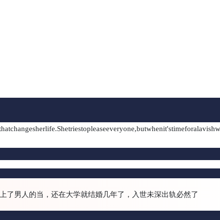
irthatchangesherlife.Shetriestopleaseeveryone,butwhenit'stimeforalavis
上了男人的当，还在大学就结婚几年了，入世未深出轨必然了