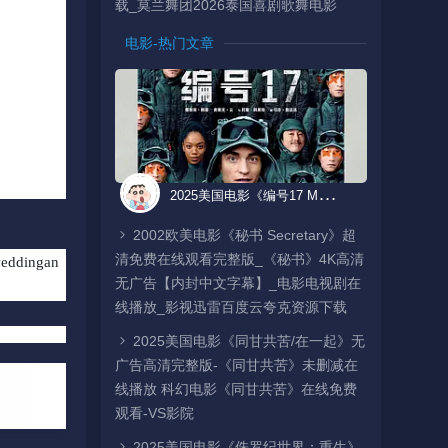
载_莫兰舞团2026泰国喜剧歌舞电影
电影-热门文章
2
025美国电影《编号17 Mickey 17》4K蓝光免费在线观看完整版_《编号17》4K蓝光高清无广告-科幻冒险电影《编号17》在线观看_《编号17》剧情介绍-链接下载
2002欧美电影《秘书 Secretary》超
清免费在线观看完整版_《秘书》4K高清
hweddingan
无广告【内封中文字幕】_电影电视剧在
线播放_影视迅雷百度云夸克资源下载
2025美国电影《同甘共苦/在一起》无
广告高清完整版-《同甘共苦》未删减在
线播放 科幻电影《同甘共苦》在线免费
观看-VS影院
2025美国电影《侏罗纪世界：重生》