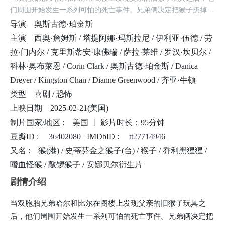
们周围开始发生一系列可怕的死亡事件。兄弟俩决定把猴子扔掉，
继续他们的生活，但多年来却越来越疏远。但当神秘的死亡再次开
导演
奥斯古德·珀金斯
始时，兄弟俩必须重新团结起来，找到一种方法来彻底消灭这只猴
主演
西奥·詹姆斯 / 塔提阿娜·玛斯拉尼 / 伊利亚·伍德 / 劳
子，以免它夺走所有与他们亲近的人的生命。
拉·门内尔 / 克里斯蒂安·康佛瑞 / 萨拉·莱维 / 罗汉·坎贝尔 /
科林·奥布莱恩 / Corin Clark / 奥斯古德·珀金斯 / Danica
Dreyer / Kingston Chan / Dianne Greenwood / 齐亚·牛顿
类型
喜剧 / 恐怖
上映日期
2025-02-21(美国)
6.0
制片国家/地区 :
美国 丨
影片时长：95分钟
豆瓣ID :
36402080
IMDbID :
tt27714946
豆瓣评分
又名 :
猴(港) / 史蒂芬金之猴子(台) / 猴子 / 乔利黑猩猩 /
嗜血怪猴 / 敲锣猴子 / 安娜贝尔衍生片
剧情介绍
当双胞胎兄弟哈尔和比尔在阁楼上发现父亲的旧猴子玩具之
后，他们周围开始发生一系列可怕的死亡事件。兄弟俩决定把