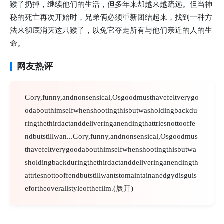
猴子扔掉，继续他们的生活，但多年来却越来越疏远。但当神
秘的死亡再次开始时，兄弟俩必须重新团结起来，找到一种方
法来彻底消灭这只猴子，以免它夺走所有与他们亲近的人的生
命。
网友热评
Gory,funny,andnonsensical,Osgoodmusthavefeltverygo
odabouthimselfwhenshootingthisbutwasholdingbackdu
ringthethirdactanddeliveringanendingthattriesnottooffe
ndbutstillwan...Gory,funny,andnonsensical,Osgoodmus
thavefeltverygoodabouthimselfwhenshootingthisbutwa
sholdingbackduringthethirdactanddeliveringanendingth
attriesnottooffendbutstillwantstomaintainanedgydisguis
efortheoverallstyleofthefilm.(展开)