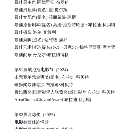
最佳男主角 阿德里安·布罗迪
最佳男配角(提名) 盖·皮尔斯
最佳女配角(提名) 菲丽希缇·琼斯
最佳原创剧本(提名) 莫娜·法斯特欧德 / 布拉迪·科贝特
最佳摄影 洛尔·克劳利
最佳剪辑(提名) 达维德·扬乔
最佳艺术指导(提名) 朱迪·贝克尔 / 帕特里西亚·库奇亚
最佳配乐 丹尼尔·布拉姆博格
第81届威尼斯
电影
节 (2024)
主竞赛单元金狮奖(提名) 布拉迪·科贝特
银狮奖最佳导演 布拉迪·科贝特
费比西奖(国际影评人联盟奖)最佳影片 布拉迪·科贝特
ArcaCinemaGiovaniAward 布拉迪·科贝特
第82届金球奖 (2025)
电影
类最佳剧情片