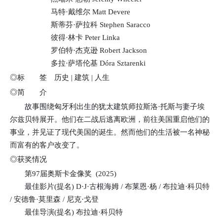
马特·戴维尔 Matt Devere
斯蒂芬·萨拉科 Stephen Saracco
彼得·林卡 Peter Linka
罗伯特·杰克逊 Robert Jackson
多拉·萨塔伦基 Dóra Sztarenki
◎标 签 历史 | 建筑 | 人生
◎简 介
故事围绕匈牙利出生的犹太建筑师拉斯洛·托斯与妻子埃
尔兹贝特展开。他们在二战后逃离欧洲，前往美国重启他们的
事业，并见证了现代美国的诞生。然而他们的生活被一名神秘
而富有的客户改变了。
◎获奖情况
第97届奥斯卡金像奖 (2025)
最佳影片(提名) D·J·古根海姆 / 布莱恩·杨 / 布拉迪·科贝特
/ 安德鲁·莫里森 / 尼克·戈登
最佳导演(提名) 布拉迪·科贝特