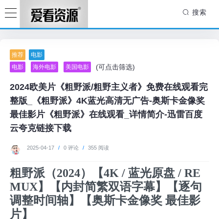
搜索
推荐
电影
(可点击筛选)
电影
海外电影
美国电影
2024欧美片《粗野派/粗野主义者》免费在线观看完
整版_《粗野派》4K蓝光高清无广告-奥斯卡金像奖
最佳影片《粗野派》在线观看_详情简介-迅雷百度
云夸克链接下载
2025-04-17
/
0 评论
/
355 阅读
粗野派（2024）【4K / 蓝光原盘 / RE
MUX】【内封简繁双语字幕】【逐句
调整时间轴】【奥斯卡金像奖 最佳影
片】