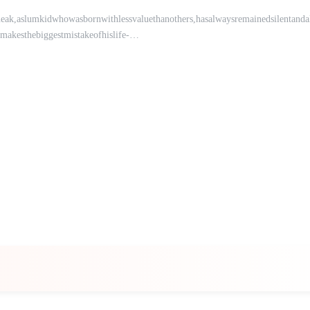
ueak,aslumkidwhowasbornwithlessvaluethanothers,hasalwaysremainedsilentand
makesthebiggestmistakeofhislife-
alonesincec...(展开全
Phueak,aslumkidwhowasbornwithlessvaluethanothers,hasalwaysremainedsilent
nthemakesthebiggestmistakeofhislife-
onesincechildhood.