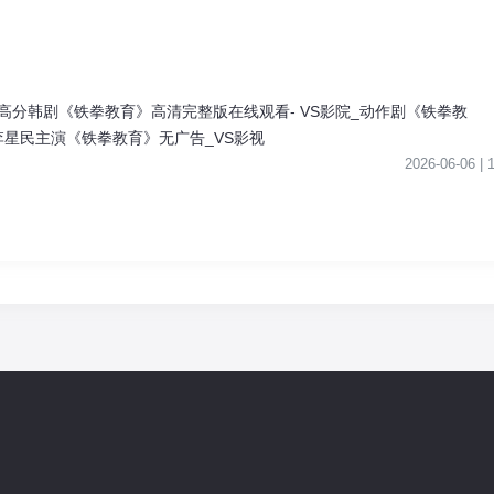
6高分韩剧《铁拳教育》高清完整版在线观看- VS影院_动作剧《铁拳教
李星民主演《铁拳教育》无广告_VS影视
2026-06-06 |