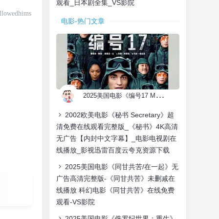
观看_日本剧全集_VS影院
allowedhims
电影-热门文章
andallowedh
2
025美国电影《编号17 Mickey 17》4K蓝光免费在线观看完整版_《编号17》4K蓝光高清无广告-科幻冒险电影《编号17》在线观看_《编号17》剧情介绍-链接下载
2002欧美电影《秘书 Secretary》超
清免费在线观看完整版_《秘书》4K高清
无广告【内封中文字幕】_电影电视剧在
线播放_影视迅雷百度云夸克资源下载
2025美国电影《同甘共苦/在一起》无
广告高清完整版-《同甘共苦》未删减在
线播放 科幻电影《同甘共苦》在线免费
观看-VS影院
2025美国电影《侏罗纪世界：重生》