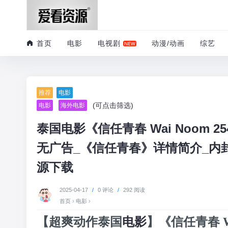
首页
电影
电视剧
动漫/动画
综艺
推荐
电影
(可点击筛选)
电影
海外电影
泰国电影《信任青春 Wai Noom
无广告_《信任青春》详情简介_内
源下载
2025-04-17
/
0 评论
/
292 阅读
首页
›
电影
›
【超爽动作泰国
电影
】《信任青春 Wa