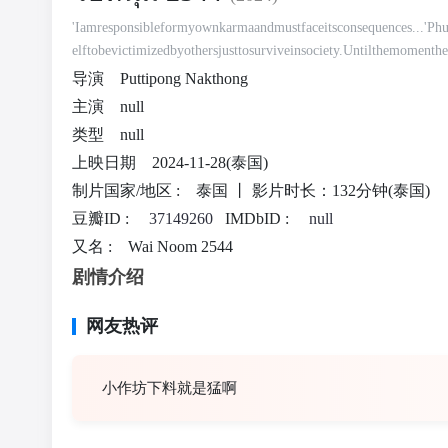
'Iamresponsibleformyownkarmaandmustfaceitsconsequences...'Ph
elftobevictimizedbyothersjusttosurviveinsociety.Untilthemomenthe
sellingdrugstopreservethedignityofhissinglemotherwhoraisedhim
导演
Puttipong Nakthong
部)'Iamresponsibleformyownkarmaandmustfaceitsconsequences...'
主演
null
imselftobevictimizedbyothersjusttosurviveinsociety.Untilthemome
类型
null
sellingdrugstopreservethedignityofhissinglemotherwhoraisedhimal
上映日期
2024-11-28(泰国)
制片国家/地区 :
泰国 丨
影片时长：132分钟(泰国)
豆瓣ID :
37149260
IMDbID :
null
又名 :
Wai Noom 2544
剧情介绍
网友热评
小作坊下料就是猛啊