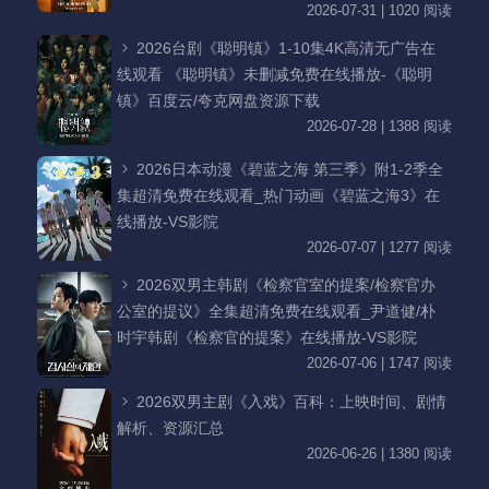
2026-07-31 | 1020 阅读
2026台剧《聪明镇》1-10集4K高清无广告在
线观看 《聪明镇》未删减免费在线播放-《聪明
镇》百度云/夸克网盘资源下载
2026-07-28 | 1388 阅读
2026日本动漫《碧蓝之海 第三季》附1-2季全
集超清免费在线观看_热门动画《碧蓝之海3》在
线播放-VS影院
2026-07-07 | 1277 阅读
2026双男主韩剧《检察官室的提案/检察官办
公室的提议》全集超清免费在线观看_尹道健/朴
时宇韩剧《检察官的提案》在线播放-VS影院
2026-07-06 | 1747 阅读
2026双男主剧《入戏》百科：上映时间、剧情
解析、资源汇总
2026-06-26 | 1380 阅读