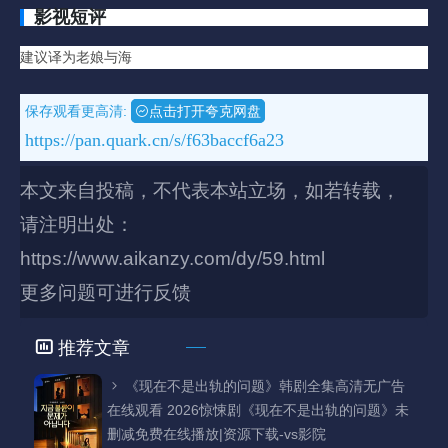
影视短评
建议译为老娘与海
保存观看更高清:
点击打开夸克网盘
https://pan.quark.cn/s/f63baccf6a23
本文来自投稿，不代表本站立场，如若转载，
请注明出处：
https://www.aikanzy.com/dy/59.html
更多问题可进行反馈
推荐文章
《现在不是出轨的问题》韩剧全集高清无广告
在线观看 2026惊悚剧《现在不是出轨的问题》未
删减免费在线播放|资源下载-vs影院