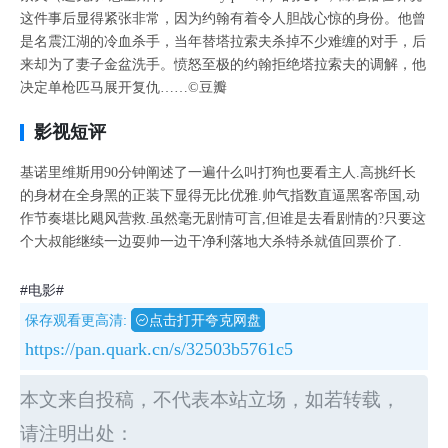
这件事后显得紧张非常，因为约翰有着令人胆战心惊的身份。他曾
是名震江湖的冷血杀手，当年替塔拉索夫杀掉不少难缠的对手，后
来却为了妻子金盆洗手。愤怒至极的约翰拒绝塔拉索夫的调解，他
决定单枪匹马展开复仇……©豆瓣
影视短评
基诺里维斯用90分钟阐述了一遍什么叫打狗也要看主人.高挑纤长
的身材在全身黑的正装下显得无比优雅.帅气指数直逼黑客帝国,动
作节奏堪比飓风营救.虽然毫无剧情可言,但谁是去看剧情的?只要这
个大叔能继续一边耍帅一边干净利落地大杀特杀就值回票价了.
#电影#
保存观看更高清:
点击打开夸克网盘
https://pan.quark.cn/s/32503b5761c5
本文来自投稿，不代表本站立场，如若转载，
请注明出处：