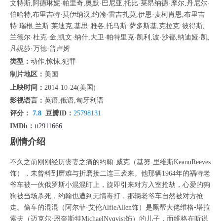
文特斯,阿德琳妮·帕里奇,奥默·巴尼亚,托比·莱昂纳德·摩尔,丹尼尔·
伯哈特,布里吉特·莫伊纳汉,约翰·雷吉扎莫,伊恩·麦柯肖恩,布里吉
特·瑞根,兰斯·莱迪克,基思·雅各,托马斯·萨多斯基,克拉克·彼得斯,
兰德尔·杜克·金,凯文·纳什,大卫·帕特里克·凯利,波·沙都,纳迪娅·凯,
凡妮莎·万德·普卢姆
类型：
动作,惊悚,犯罪
制片地区：
美国
上映时间：
2014-10-24(美国)
影视语言：
英语,俄语,匈牙利语
评分：
7.8
豆瓣ID：
25798131
IMDb：
tt2911666
剧情介绍
不久之前刚刚经历丧妻之痛的约翰·威克（基努·里维斯KeanuReeves
饰），未曾料到磨难与折磨接二连三袭来。他那辆1964年的福特老
爷车被一伙俄罗斯小混混盯上，旋即引来对方入室抢劫，心爱的狗
狗被当场杀死，约翰也遭到无情毒打，那辆老爷车自然被对方抢
走。偷车的混混（阿尔菲·艾伦AlfieAllen饰）是黑帮大佬维格•塔拉
索夫（迈克尔·恩奎斯特MichaelNyqvist饰）的儿子，而维格在听说