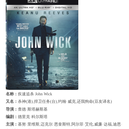
名称：
疾速追杀 John Wick
又名：
杀神(港),捍卫任务(台),约翰·威克,还我狗命(豆友译名)
导演：
查德·斯塔赫斯基
编剧：
德里克·科尔斯塔
主演：
基努·里维斯,迈克尔·恩奎斯特,阿尔菲·艾伦,威廉·达福,迪恩·