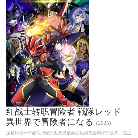
红战士转职冒险者 戦隊レッド
異世界で冒険者になる
(2025)
这是诉说一个看似阳光的孤寂男孩再次找回真正羁绊的故事－在正