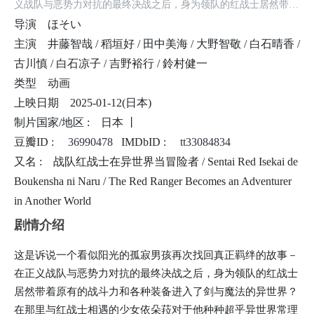
义战队与恶势力对抗的最终决战之后，身为领队的红战士居然带着
原有的战斗力和各种装备进入了剑与魔法的异世界？在那里与红战
导演
ほそい
士相遇的少女依朵菈对于他种种超乎异世界常理的表现只能不断感
主演
井藤智哉 / 稻垣好 / 田中美海 / 大野智敬 / 白石晴香 /
到惊愕与傻眼…成为冒险者的战队红战士，今天也为了拯救人们持
古川慎 / 白石凉子 / 吉野裕行 / 鈴村健一
续奋战－！
类型
动画
上映日期
2025-01-12(日本)
制片国家/地区 :
日本 丨
豆瓣ID :
36990478
IMDbID :
tt33084834
又名 :
战队红战士在异世界当冒险者 / Sentai Red Isekai de
Boukensha ni Naru / The Red Ranger Becomes an Adventurer
in Another World
剧情介绍
这是诉说一个看似阳光的孤寂男孩再次找回真正羁绊的故事－
在正义战队与恶势力对抗的最终决战之后，身为领队的红战士
居然带着原有的战斗力和各种装备进入了剑与魔法的异世界？
在那里与红战士相遇的少女依朵菈对于他种种超乎异世界常理