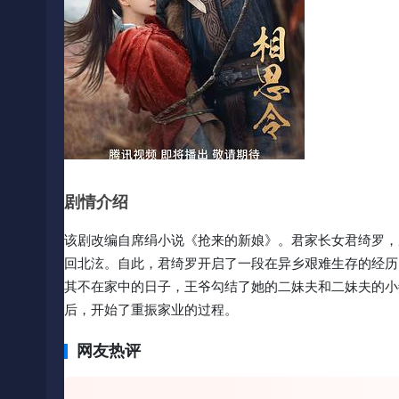
剧情介绍
该剧改编自席绢小说《抢来的新娘》。君家长女君绮罗，
回北泫。自此，君绮罗开启了一段在异乡艰难生存的经历
其不在家中的日子，王爷勾结了她的二妹夫和二妹夫的小
后，开始了重振家业的过程。
网友热评