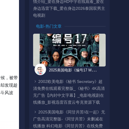
情介绍_爱在身边HD中字在线观看_爱在
身边迅雷下载_爱在身边2026泰国双男主
电视剧
电影-热门文章
2
025美国电影《编号17 Mickey 17》4K蓝光免费在线观看完整版_《编号17》4K蓝光高清无广告-科幻冒险电影《编号17》在线观看_《编号17》剧情介绍-链接下载
时候，被带
2002欧美电影《秘书 Secretary》超
，却发现趁
清免费在线观看完整版_《秘书》4K高清
宅斗风波
无广告【内封中文字幕】_电影电视剧在
线播放_影视迅雷百度云夸克资源下载
2025美国电影《同甘共苦/在一起》无
广告高清完整版-《同甘共苦》未删减在
线播放 科幻电影《同甘共苦》在线免费