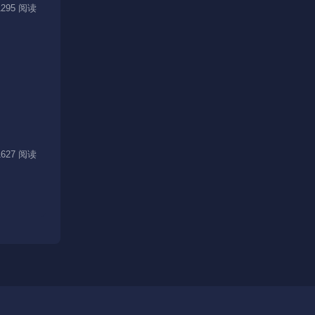
 1295 阅读
 1627 阅读