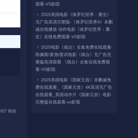
观看-VS影院
2025美国电影《侏罗纪世界：重生》
无广告高清完整版-《侏罗纪世界4》未删
减在线播放 动作电影《侏罗纪世界：重
生》在线免费观看-VS影院
2025电影《戏台》全集免费在线观看-
陈佩斯/黄渤/姜武电影《戏台》无广告完
整版高清观看 《戏台》全集在线免费观
看-VS影院
2025美国电影《国家元首》未删减免
费在线观看_《国家元首》4K高清无广告
在线观看_美国动作片《国家元首》电影
完整版在线观看-vs影视
| 927 阅读