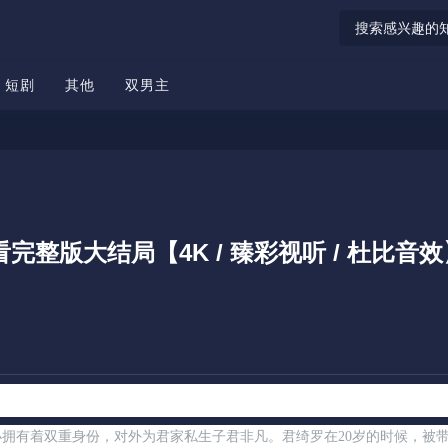
短剧
其他
双男主
看完整版大结局【4K / 臻彩视听 / 杜比音效
拥有着双重身份，对外为君家私生子君非凡。君绮罗在20岁的时候，被