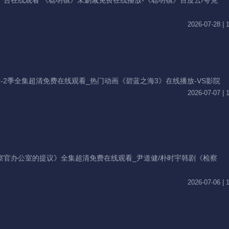
清无广告在线观看 《聪明镇》未删减免费在线播放-《聪明镇》百度云/夸克
2026-07-28 |
1-2季全集超清免费在线观看_热门动画《碧蓝之海3》在线播放-VS影院
2026-07-07 |
检察官办公室的提议》全集超清免费在线观看_尹道健/朴时宇韩剧《检察
2026-07-06 |