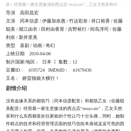
音）经营着一家生意惨淡的西点店“straycats”，乙女天然呆和什么
东西都喜欢往家捡的个性让巧十分头痛，同时，她制作糕点的技术
导演
高田昌宏
和经营管理店面的技巧也给本身就岌岌可危的西点店雪上加霜。但
主演
冈本信彦 / 伊藤加奈惠 / 竹达彩奈 / 井口裕香 / 佐藤
是，在亲梅竹马泽文琴乃（伊藤加奈惠配音）的帮助下，巧的日常
聪美 / 堀江由衣 / 田村由香里 / 吉野裕行 / 间岛淳司 / 佐藤
还算是风平浪静。一切都在这一天发生了翻天覆地的变化，乙女居
利奈 / 新井里美
然捡回了一只外表怎么看都像是傲娇少女的“流浪猫”！“猫”的名字
叫做雾谷希（竹达彩奈配音），本来大叫着“丢掉她”的巧，却折服
类型
喜剧 / 动画 / 奇幻
在了希在蛋糕制作方面的惊人手艺之下而将其留下帮忙。就这样，
上映日期
2010-04-06
在一群损友的陪伴下，巧与流浪猫的快乐生活开始了。©豆瓣
制片国家/地区 :
日本 丨
集数：12
豆瓣ID :
4195724
IMDbID :
tt1679436
又名 :
娇蛮猫娘大横行！
剧情介绍
没有血缘关系的都筑巧（冈本信彦配音）和都筑乙女（佐藤聪
美配音）经营着一家生意惨淡的西点店“straycats”，乙女天然
呆和什么东西都喜欢往家捡的个性让巧十分头痛，同时，她制
作糕点的技术和经营管理店面的技巧也给本身就岌岌可危的西