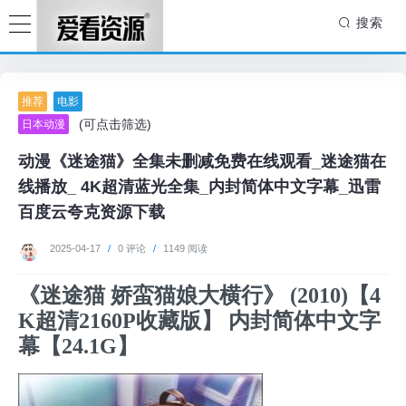
搜索
推荐
电影
(可点击筛选)
日本动漫
动漫《迷途猫》全集未删减免费在线观看_迷途猫在
线播放_ 4K超清蓝光全集_内封简体中文字幕_迅雷
百度云夸克资源下载
2025-04-17
/
0 评论
/
1149 阅读
《迷途猫 娇蛮猫娘大横行》 (2010)【4
K超清2160P收藏版】 内封简体中文字
幕【24.1G】