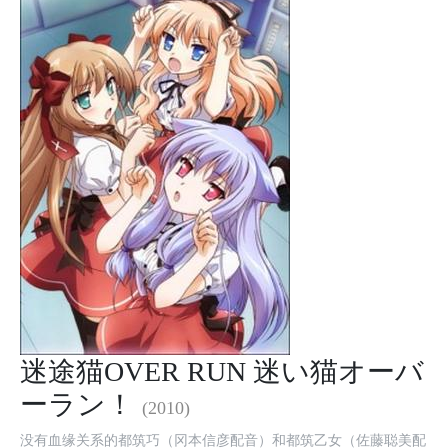
迷途猫OVER RUN 迷い猫オーバ
ーラン！
(2010)
没有血缘关系的都筑巧（冈本信彦配音）和都筑乙女（佐藤聪美配