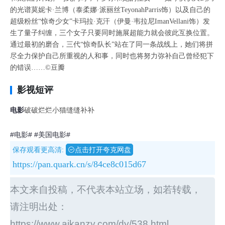
的光谱莫妮卡·兰博（泰柔娜·派丽丝TeyonahParris饰）以及自己的
超级粉丝“惊奇少女”卡玛拉·克汗（伊曼·韦拉尼ImanVellani饰）发
生了量子纠缠，三个女子只要同时施展超能力就会彼此互换位置。
通过最初的磨合，三代“惊奇队长”站在了同一条战线上，她们将拼
尽全力保护自己所重视的人和事，同时也将努力弥补自己曾经犯下
的错误……©豆瓣
影视短评
电影
破破烂烂小猫缝缝补补
#电影#
#美国电影#
保存观看更高清:
点击打开夸克网盘
https://pan.quark.cn/s/84ce8c015d67
本文来自投稿，不代表本站立场，如若转载，
请注明出处：
https://www.aikanzy.com/dy/538.html