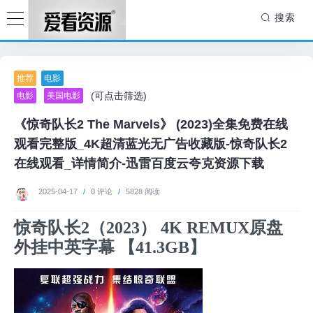
搜索
推荐
电影
(可点击筛选)
电影
美国电影
《惊奇队长2 The Marvels》 (2023)全集免费在线
观看完整版_4K超清蓝光无广告收藏版-惊奇队长2
在线观看_详情简介-迅雷百度云夸克资源下载
2025-04-17
/
0 评论
/
5828 阅读
惊奇队长2（2023） 4K REMUX原盘
外挂中英字幕 【41.3GB】