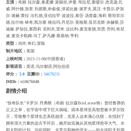
主演：
布丽·拉尔森,泰柔娜·派丽丝,伊曼·韦拉尼,塞缪尔·杰克逊,扎
威·阿什顿,加里·刘易斯,朴叙俊,泽诺比娅·谢罗夫,莫汉·卡普尔,萨加
尔·谢赫,蕾拉·法扎德,亚伯拉罕·波波拉,泰莎·汤普森,海莉·斯坦菲尔
德,拉什纳·林奇,凯尔塞·格拉玛,丹尼尔·英格斯,亚历克斯·休赫斯,莎
迪娅·萨加拉,塞西莉·克利夫,雷米·达比利-麦克奎德,菲恩·乔利,肯尼
迪·麦克卡勒姆-马丁,萨凡娜·斯基纳-亨利
类型：
动作,奇幻,冒险
制片地区：
美国
上映时间：
2023-11-08(中国香港)
影视语言：
英语,乌尔都语,阿拉伯语
评分：
5.0
豆瓣ID：
34678231
IMDb：
tt10676048
剧情介绍
“惊奇队长”卡罗尔·丹弗斯（布丽·拉尔森BrieLarson饰）曾经鲁莽的
正义之举，在宇宙中埋下巨大祸端。因本星球至高智慧被卡罗尔毁
灭，导致整个星球生态系统崩溃，克里人达本满心仇恨，在找到了
拥有强大力量的远古手环后，她开始实施从其他星球抢夺大气、水
和太阳的计划。与此同时，卡罗尔和她的侄女——如今供职天剑局