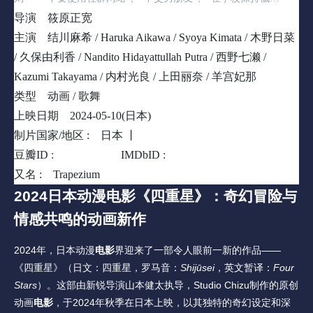
调”、“和来自东西南北的美少女成为朋友”，并和她们组成4人偶像
导演
筱原正宽
团体。
主演
结川麻希 / Haruka Aikawa / Syoya Kimata / 木野日菜
/ 久保由利香 / Nandito Hidayattullah Putra / 西野七濑 /
Kazumi Takayama / 内村光良 / 上田丽奈 / 羊宫妃那
类型
动画 / 歌舞
上映日期
2024-05-10(日本)
制片国家/地区 :
日本 丨
豆瓣ID :
36686379
IMDbID :
tt31142500
又名 :
Trapezium
2024日本动漫
电影
《四重星》：奇幻冒险与
情感共鸣的动画新作
2024年，日本动漫
电影
界迎来了一部令人眼前一新的作品——
《四重星》（日文：四重星，罗马音：
Shijūsei
，英文暂译：
Four 
Stars
）。这部由新锐导演山本健太执导，Studio Chizu制作的原创
动画
电影
，于2024年秋季在日本上映，以其独特的奇幻设定和深