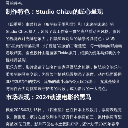
灵的共鸣。
制作特色：Studio Chizu的匠心呈现
《四重星》由曾打造《狼的孩子雨和雪》和《未来的未来》的
Studio Chizu操刀，延续了该工作室一贯的高品质动画风格。影片
的视觉设计充满想象力，四颗星辰对应的场景各具特色：从“希
望”星辰的璀璨星河，到“智慧”星辰的古老遗迹，每一帧画面都如画
卷般精美。角色设计由漫画家Tinkle操刀，细腻的线条与鲜明的个
性相得益彰。
配乐方面，影片邀请了知名作曲家泽野弘之担纲，恢弘的交响乐与
柔美的钢琴曲交织，为冒险与情感场景增添了深度。动作场面采用
3D与2D结合的技术，流畅的战斗动画令人叹为观止，尤其是绫音
与同伴合力对抗星辰守护者的片段，成为影片的一大亮点。
市场表现：2024动漫
电影
的黑马
截至2025年3月15日，《四重星》已在日本上映数月，票房表现亮
眼。据报道，该片在首映周末即跻身日本票房前三，累计票房有望
突破20亿日元。影片不仅在本土受到好评，还计划于2025年春季