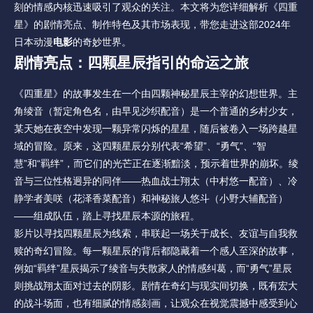
刻的情感内核迅速吸引了观众的关注。本文将为您详细解析《四重
星》的剧情亮点、制作特色及其市场表现，带您走进这部2024年
日本动漫
电影
的奇妙世界。
剧情亮点：四颗星辰指引的命运之旅
《四重星》的故事发生在一个由四颗神秘星辰主宰的幻想世界。主
角绫音（暂定角色名，由早见沙织配音）是一个普通的乡村少女，
某天她在夜空中发现一颗异常闪烁的星星，随后被卷入一场跨越星
域的冒险。原来，这四颗星辰分别代表“希望”、“勇气”、“智
慧”和“羁绊”，而它们的光芒正在逐渐黯淡，预示着世界的崩坏。绫
音与三位性格迥异的同伴——热血战士翔太（中村悠一配音）、冷
静学者美咲（花泽香菜配音）和神秘旅人悠斗（小野大辅配音）
——组成队伍，踏上寻找星辰本源的旅程。
影片以寻找四颗星辰为线索，串联起一场关于成长、友谊与自我救
赎的奇幻冒险。每一颗星辰的背后都隐藏着一个感人至深的故事，
例如“羁绊”星辰揭示了绫音与失散家人的情感纠葛，而“勇气”星辰
则挑战翔太面对过去的阴影。剧情在奇幻与现实间切换，既有宏大
的战斗场面，也有细腻的情感刻画，让观众在视觉震撼中感受到心