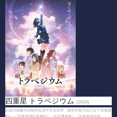
四重星 トラペジウム
(2024)
以成为偶像为目标的女高中生东优羽，她在学校为自己定了四项规
则——“不要使用社群网站”、“不交男朋友”、“在学校保持低