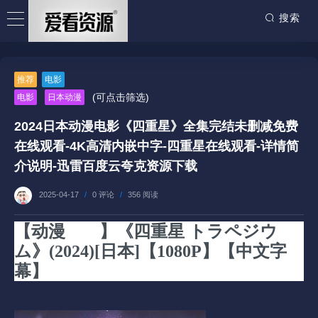
搜索
推荐
电影
(可点击筛选)
电影
日本动漫
2024日本动漫电影《四重星》全集完结未删减免费
在线观看-4K高清内嵌中字-四重星在线观看-详情简
介说明-迅雷百度云夸克资源下载
2025-04-17
/
0 评论
/
356 阅读
【动漫
电影
】《四重星 トラペジウ
ム》(2024)[日本]【1080P】【中文字
幕】