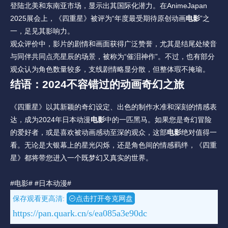
登陆北美和东南亚市场，显示出其国际化潜力。在AnimeJapan 
2025展会上，《四重星》被评为“年度最受期待原创动画
电影
”之
一，足见其影响力。
观众评价中，影片的剧情和画面获得广泛赞誉，尤其是结尾处绫音
与同伴共同点亮星辰的场景，被称为“催泪神作”。不过，也有部分
观众认为角色数量较多，支线剧情略显分散，但整体瑕不掩瑜。
结语：2024不容错过的动画奇幻之旅
《四重星》以其新颖的奇幻设定、出色的制作水准和深刻的情感表
达，成为2024年日本动漫
电影
中的一匹黑马。如果您是奇幻冒险
的爱好者，或是喜欢被动画感动至深的观众，这部
电影
绝对值得一
看。无论是大银幕上的星光闪烁，还是角色间的情感羁绊，《四重
星》都将带您进入一个既梦幻又真实的世界。
#电影#
#日本动漫#
保存观看更高清:
点击打开夸克网盘
https://pan.quark.cn/s/ea085a3e90dc