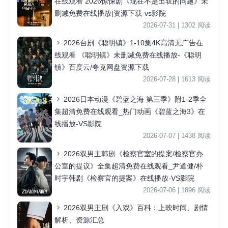
在线观看 2026惊悚剧《现在不是出轨的问题》未
删减免费在线播放|资源下载-vs影院
2026-07-31 | 1302 阅读
2026台剧《聪明镇》1-10集4K高清无广告在
线观看 《聪明镇》未删减免费在线播放-《聪明
镇》百度云/夸克网盘资源下载
2026-07-28 | 1613 阅读
2026日本动漫《碧蓝之海 第三季》附1-2季全
集超清免费在线观看_热门动画《碧蓝之海3》在
线播放-VS影院
2026-07-07 | 1438 阅读
2026双男主韩剧《检察官室的提案/检察官办
公室的提议》全集超清免费在线观看_尹道健/朴
时宇韩剧《检察官的提案》在线播放-VS影院
2026-07-06 | 1896 阅读
2026双男主剧《入戏》百科：上映时间、剧情
解析、资源汇总