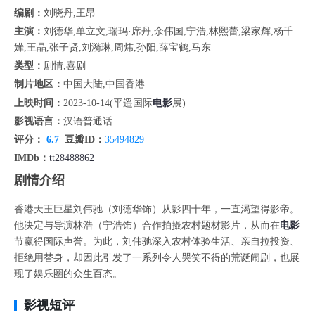
编剧：
刘晓丹,王昂
主演：
刘德华,单立文,瑞玛·席丹,余伟国,宁浩,林熙蕾,梁家辉,杨千
嬅,王晶,张子贤,刘漪琳,周炜,孙阳,薛宝鹤,马东
类型：
剧情,喜剧
制片地区：
中国大陆,中国香港
上映时间：
2023-10-14(平遥国际
电影
展)
影视语言：
汉语普通话
评分：
6.7
豆瓣ID：
35494829
IMDb：
tt28488862
剧情介绍
香港天王巨星刘伟驰（刘德华饰）从影四十年，一直渴望得影帝。
他决定与导演林浩（宁浩饰）合作拍摄农村题材影片，从而在
电影
节赢得国际声誉。为此，刘伟驰深入农村体验生活、亲自拉投资、
拒绝用替身，却因此引发了一系列令人哭笑不得的荒诞闹剧，也展
现了娱乐圈的众生百态。
影视短评