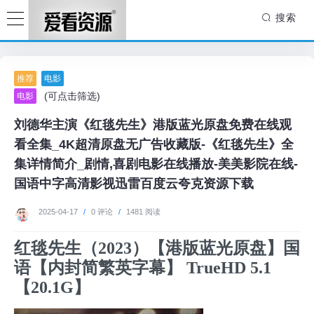
搜索
推荐
电影
(可点击筛选)
电影
刘德华主演《红毯先生》港版蓝光原盘免费在线观
看全集_4K超清原盘无广告收藏版-《红毯先生》全
集详情简介_剧情,喜剧电影在线播放-美美影院在线-
国语中字高清影视迅雷百度云夸克资源下载
2025-04-17
/
0 评论
/
1481 阅读
红毯先生（2023）【港版蓝光原盘】国
语【内封简繁英字幕】 TrueHD 5.1
【20.1G】