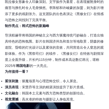
凯拉修女形象令人印象深刻。文宇振作为童星，在表现被附身时的
痛苦与挣扎时令人毛骨悚然。李阵郁和许峻豪的加盟，则为影片增
添了更多的戏剧张力。这支团队的出色表演让《黑修女们》在情感
与恐怖之间找到了完美平衡。
制作亮点：韩式恐怖的新巅峰
导演权赫宰将韩国的神秘主义与西方驱魔传统巧妙融合，打造出独
具特色的恐怖氛围。影片在韩国济州岛和首尔等地取景，阴森的修
道院、昏暗的灯光设计以及紧张的音效，共同营造出令人窒息的观
影体验。作为《黑祭司们》的续作，《黑修女们》在特效与剧情深
度上全面升级，片长约115分钟，制作成本高达数亿韩元，堪称
2025年
韩国电影
的一大亮点。
为何值得一看？
紧张刺激
：驱魔场景与心理恐怖交织，令人屏息。
演员表现
：宋慧乔等主演的精湛演技提升了影片质感。
文化融合
：韩国本土元素与西方恐怖类型的创新结合。
视觉震撼
：高水准的特效与摄影让人身临其境。