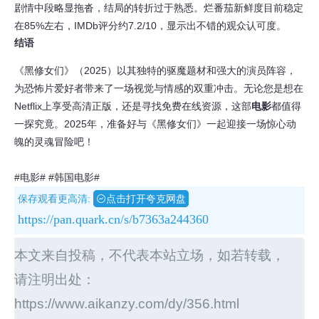
剧情中段略显拖沓，结局的转折过于熟悉。烂番茄新鲜度目前稳定
在85%左右，IMDb评分约7.2/10，显示出不错的观众认可度。
结语
《黑修女们》（2025）以其独特的驱魔题材和强大的演员阵容，
为恐怖片爱好者带来了一场视觉与情感的双重冲击。无论您是想在
Netflix上享受高清正版，还是寻找免费在线资源，这部
电影
都值得
一探究竟。2025年，准备好与《黑修女们》一起迎接一场惊心动
魄的灵魂冒险吧！
#电影#
#韩国电影#
保存观看更高清:
点击打开夸克网盘
https://pan.quark.cn/s/b7363a244360
本文来自投稿，不代表本站立场，如若转载，
请注明出处：
https://www.aikanzy.com/dy/356.html