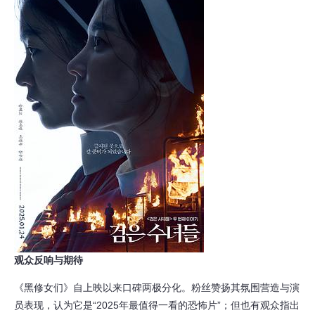
观众反响与期待
《黑修女们》自上映以来口碑两极分化。粉丝赞扬其氛围营造与演
员表现，认为它是“2025年最值得一看的恐怖片”；但也有观众指出