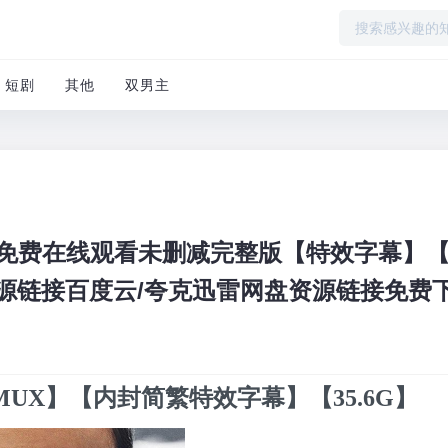
短剧
其他
双男主
清免费在线观看未删减完整版【特效字幕】【
资源链接百度云/夸克迅雷网盘资源链接免费
EMUX】【内封简繁特效字幕】【35.6G】