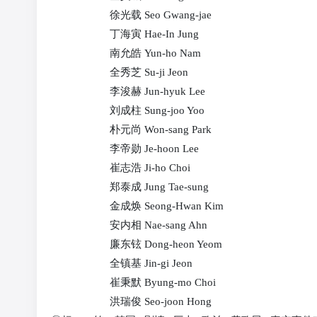
徐光载 Seo Gwang-jae
丁海寅 Hae-In Jung
南允皓 Yun-ho Nam
全秀芝 Su-ji Jeon
李浚赫 Jun-hyuk Lee
刘成柱 Sung-joo Yoo
朴元尚 Won-sang Park
李帝勋 Je-hoon Lee
崔志浩 Ji-ho Choi
郑泰成 Jung Tae-sung
金成焕 Seong-Hwan Kim
安内相 Nae-sang Ahn
廉东铉 Dong-heon Yeom
全镇基 Jin-gi Jeon
崔秉默 Byung-mo Choi
洪瑞俊 Seo-joon Hong