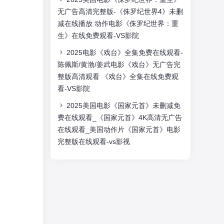
无广告高清完整版-《侏罗纪世界4》未删
减在线播放 动作电影《侏罗纪世界：重
生》在线免费观看-VS影院
2025电影《戏台》全集免费在线观看-
陈佩斯/黄渤/姜武电影《戏台》无广告完
整版高清观看 《戏台》全集在线免费观
看-VS影院
2025美国电影《国家元首》未删减免
费在线观看_《国家元首》4K高清无广告
在线观看_美国动作片《国家元首》电影
完整版在线观看-vs影视