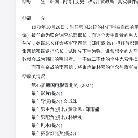
◎标 签 韩国 | 剧情 | 历史 | 政治 | 黄政民 | 真实事件改编 
◎简 介
1979年10月26日，时任韩国总统的朴正熙被自己
饰）被任命为联合调查总部部长，而这个天生反骨的男人
斗光，参谋总长任命将军李泰信（郑雨盛 饰）担任首都
集亲信密谋逮捕总长，试图先下手为强。谁曾想全的人马
败就会成为韩国的叛国者。一不做二不休的全斗光索性揭
而孤军奋战的李泰信，将秉承最朴素的信念与叛军展
◎获奖情况
第45届
韩国电影
青龙奖 (2024)
最佳影片(提名)
最佳导演(提名) 金成洙
最佳男主角(提名) 黄政民 / 郑雨盛
最佳男配角(提名) 朴解浚
最佳剧本(提名)
最佳摄影灯光奖(提名)