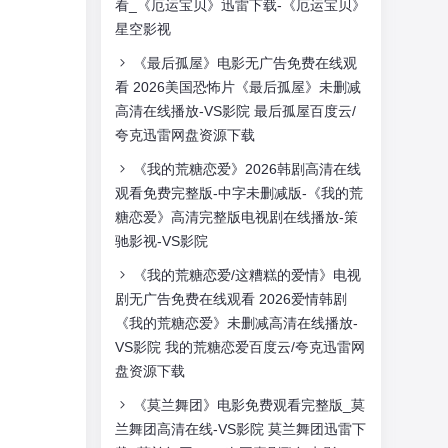
看_《厄运宝贝》迅雷下载-《厄运宝贝》
星空影视
《最后孤屋》电影无广告免费在线观
看 2026美国恐怖片《最后孤屋》未删减
高清在线播放-VS影院 最后孤屋百度云/
夸克迅雷网盘资源下载
《我的荒糖恋爱》2026韩剧高清在线
观看免费完整版-中字未删减版-《我的荒
糖恋爱》高清完整版电视剧在线播放-策
驰影视-VS影院
《我的荒糖恋爱/这糟糕的爱情》电视
剧无广告免费在线观看 2026爱情韩剧
《我的荒糖恋爱》未删减高清在线播放-
VS影院 我的荒糖恋爱百度云/夸克迅雷网
盘资源下载
《莫兰舞团》电影免费观看完整版_莫
兰舞团高清在线-VS影院 莫兰舞团迅雷下