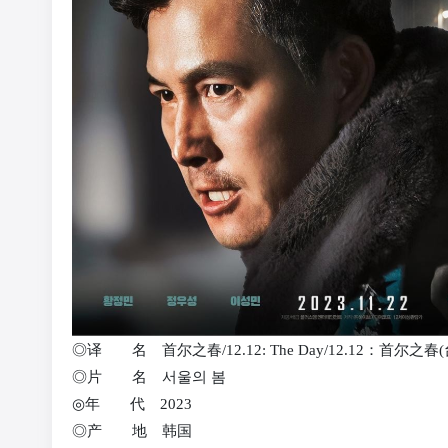
◎译 名 首尔之春/12.12: The Day/12.12：首尔之春(
◎片 名 서울의 봄
◎年 代 2023
◎产 地 韩国