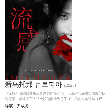
新乌托邦 뉴토피아
(2025)
《流感》改编自韩相云作家的同名小说，以首尔高层建筑防空部队
为背景，讲述了军人宰允跟他刚接到分手通知的女友英珠与丧尸展
开殊死搏斗并奔向对方的过程。
导演
尹成贤