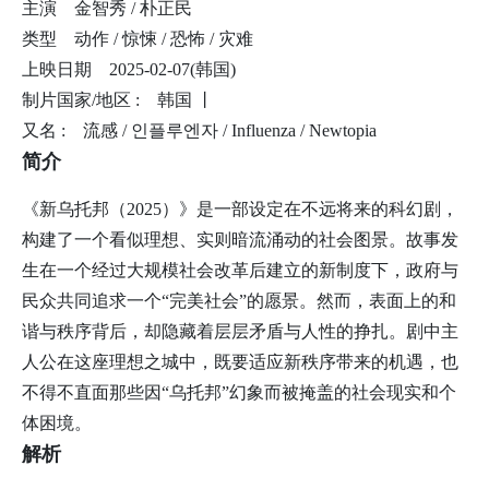
主演
金智秀 / 朴正民
类型
动作 / 惊悚 / 恐怖 / 灾难
上映日期
2025-02-07(韩国)
制片国家/地区 :
韩国 丨
又名 :
流感 / 인플루엔자 / Influenza / Newtopia
简介
《新乌托邦（2025）》是一部设定在不远将来的科幻剧，
构建了一个看似理想、实则暗流涌动的社会图景。故事发
生在一个经过大规模社会改革后建立的新制度下，政府与
民众共同追求一个“完美社会”的愿景。然而，表面上的和
谐与秩序背后，却隐藏着层层矛盾与人性的挣扎。剧中主
人公在这座理想之城中，既要适应新秩序带来的机遇，也
不得不直面那些因“乌托邦”幻象而被掩盖的社会现实和个
体困境。
解析