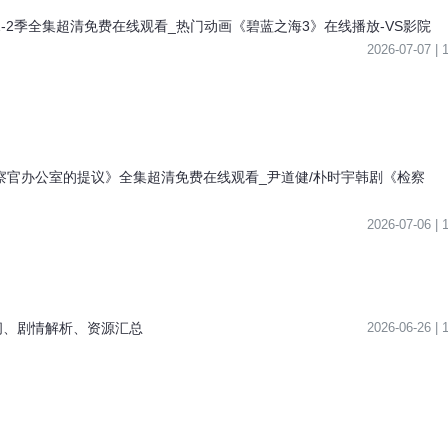
1-2季全集超清免费在线观看_热门动画《碧蓝之海3》在线播放-VS影院
2026-07-07 |
检察官办公室的提议》全集超清免费在线观看_尹道健/朴时宇韩剧《检察
2026-07-06 |
间、剧情解析、资源汇总
2026-06-26 |