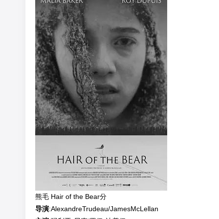
熊毛 Hair of the Bear
分
导演
:AlexandreTrudeau/JamesMcLellan