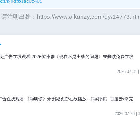
k.cn/s/0dfb1ac0c409
tps://www.aikanzy.com/dy/14773.htm
广告在线观看 2026惊悚剧《现在不是出轨的问题》未删减免费在线
2026-07-31 
清无广告在线观看 《聪明镇》未删减免费在线播放-《聪明镇》百度云/夸克
2026-07-28 |