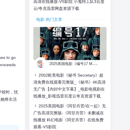
高清在线播放-VS影院 小鬼特工队3百度
云/夸克迅雷网盘资源下载
电影-热门文章
ses to go
2
025美国电影《编号17 Mickey 17》4K蓝光免费在线观看完整版_《编号17》4K蓝光高清无广告-科幻冒险电影《编号17》在线观看_《编号17》剧情介绍-链接下载
 proceeds
2002欧美电影《秘书 Secretary》超
清免费在线观看完整版_《秘书》4K高清
无广告【内封中文字幕】_电影电视剧在
学校时，忧
线播放_影视迅雷百度云夸克资源下载
导她将生活
2025美国电影《同甘共苦/在一起》无
广告高清完整版-《同甘共苦》未删减在
线播放 科幻电影《同甘共苦》在线免费
观看-VS影院