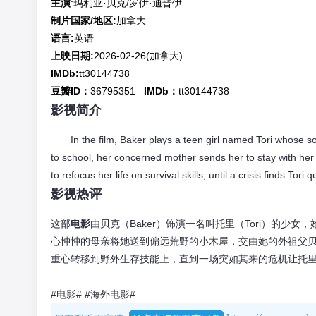
主演
:玛利亚·贝克/罗伊·迪普伊
制片国家/地区:
加拿大
语言:
英语
上映日期:
2026-02-26(加拿大)
IMDb:
tt30144738
豆瓣ID：
36795351
IMDb：
tt30144738
影视简介
In the film, Baker plays a teen girl named Tori whose soci
to school, her concerned mother sends her to stay with her
to refocus her life on survival skills, until a crisis finds Tori qui
影视热评
这部
电影
由贝克（Baker）饰演一名叫托里（Tori）的
心忡忡的母亲将她送到偏远荒野的小木屋，交由她的外祖父贝努瓦（B
重心转移到野外生存技能上，直到一场突如其来的危机让托
#电影#
#海外电影#