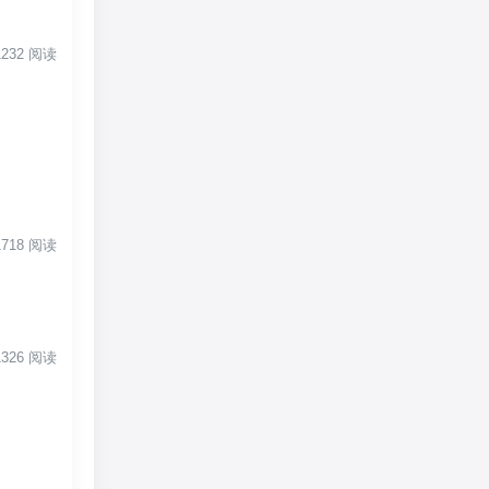
 1232 阅读
 1718 阅读
 1326 阅读