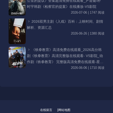
公室的提议》全集超清免费在线观看_尹道健/朴
时宇韩剧《检察官的提案》在线播放-VS影院
2026-07-06 | 1747 阅读
2026双男主剧《入戏》百科：上映时间、剧情
解析、资源汇总
2026-06-26 | 1380 阅读
《铁拳教育》高清免费在线观看_2026高分韩
剧《铁拳教育》高清完整版在线观看- VS影院_动
作剧《铁拳教育》 完整版高清免费在线观看-星空
影院李星民主演《铁拳教育》无广告_VS影视
2026-06-06 | 1710 阅读
|
在线留言
网站地图