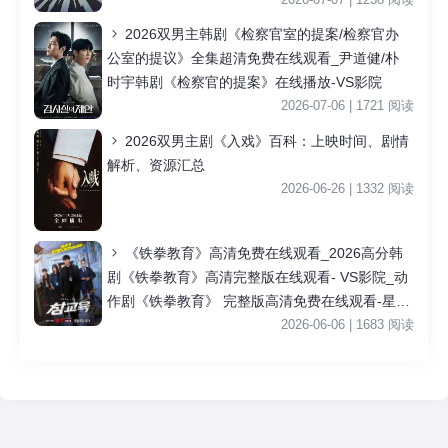
2026双男主韩剧《检察官室的提案/检察官办
公室的提议》全集超清免费在线观看_尹道健/朴
时宇韩剧《检察官的提案》在线播放-VS影院
2026-07-06 | 1721 阅读
2026双男主剧《入戏》百科：上映时间、剧情
解析、资源汇总
2026-06-26 | 1332 阅读
《铁拳教育》高清免费在线观看_2026高分韩
剧《铁拳教育》高清完整版在线观看- VS影院_动
作剧《铁拳教育》 完整版高清免费在线观看-星空
影院李星民主演《铁拳教育》无广告_VS影视
2026-06-06 | 1683 阅读