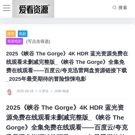
搜索
推荐
电影
(可点击筛选)
美国电影
2025《峡谷 The Gorge》4K HDR 蓝光资源免费在
线观看未删减完整版_《峡谷 The Gorge》全集免
费在线观看——百度云/夸克迅雷网盘资源链接下载
_2025年最受期待的冒险惊悚电影
2025-04-16
/
0 评论
/
1066 阅读
2025《峡谷 The Gorge》4K HDR 蓝光资
源免费在线观看未删减完整版_《峡谷 The
Gorge》全集免费在线观看——百度云/夸克