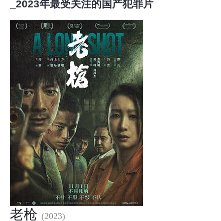
_2023年最受关注的国产犯罪片
老枪
(2023)