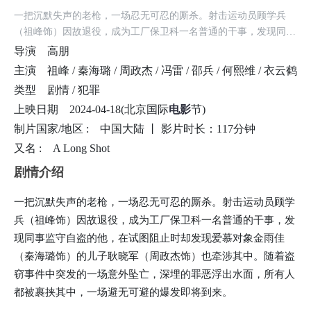
一把沉默失声的老枪，一场忍无可忍的厮杀。射击运动员顾学兵
（祖峰饰）因故退役，成为工厂保卫科一名普通的干事，发现同事
监守自盗的他，在试图阻止时却发现爱慕对象金雨佳（秦海璐饰）
导演
高朋
的儿子耿晓军（周政杰饰）也牵涉其中。随着盗窃事件中突发的一
主演
祖峰 / 秦海璐 / 周政杰 / 冯雷 / 邵兵 / 何熙维 / 衣云鹤
场意外坠亡，深埋的罪恶浮出水面，所有人都被裹挟其中，一场避
类型
剧情 / 犯罪
无可避的爆发即将到来。
上映日期
2024-04-18(北京国际
电影
节)
制片国家/地区 :
中国大陆 丨
影片时长：117分钟
又名 :
A Long Shot
剧情介绍
一把沉默失声的老枪，一场忍无可忍的厮杀。射击运动员顾学
兵（祖峰饰）因故退役，成为工厂保卫科一名普通的干事，发
现同事监守自盗的他，在试图阻止时却发现爱慕对象金雨佳
（秦海璐饰）的儿子耿晓军（周政杰饰）也牵涉其中。随着盗
窃事件中突发的一场意外坠亡，深埋的罪恶浮出水面，所有人
都被裹挟其中，一场避无可避的爆发即将到来。