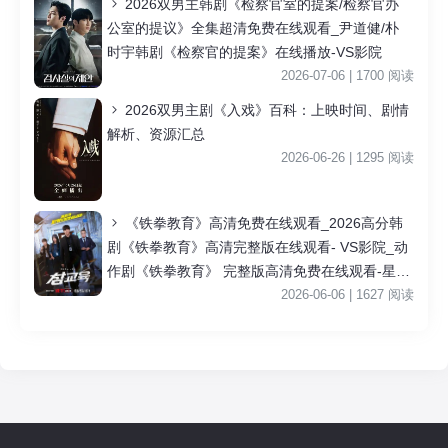
2026双男主韩剧《检察官室的提案/检察官办
公室的提议》全集超清免费在线观看_尹道健/朴
时宇韩剧《检察官的提案》在线播放-VS影院
2026-07-06 | 1700 阅读
2026双男主剧《入戏》百科：上映时间、剧情
解析、资源汇总
2026-06-26 | 1295 阅读
《铁拳教育》高清免费在线观看_2026高分韩
剧《铁拳教育》高清完整版在线观看- VS影院_动
作剧《铁拳教育》 完整版高清免费在线观看-星空
影院李星民主演《铁拳教育》无广告_VS影视
2026-06-06 | 1627 阅读