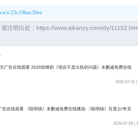
k.cn/s/23c19bac30ee
tps://www.aikanzy.com/dy/11152.htm
广告在线观看 2026惊悚剧《现在不是出轨的问题》未删减免费在线
2026-07-31 
清无广告在线观看 《聪明镇》未删减免费在线播放-《聪明镇》百度云/夸克
2026-07-28 |