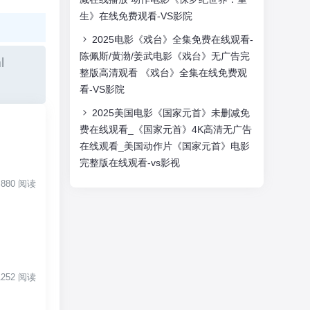
生》在线免费观看-VS影院
2025电影《戏台》全集免费在线观看-
陈佩斯/黄渤/姜武电影《戏台》无广告完
l
整版高清观看 《戏台》全集在线免费观
看-VS影院
2025美国电影《国家元首》未删减免
费在线观看_《国家元首》4K高清无广告
在线观看_美国动作片《国家元首》电影
完整版在线观看-vs影视
| 880 阅读
 1252 阅读