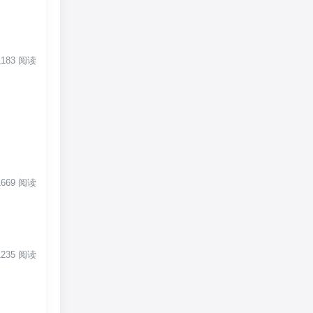
 1183 阅读
 1669 阅读
 1235 阅读