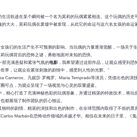
的生活轨迹在某个瞬间被一个名为莫莉的玩偶紧紧相连。这个玩偶的历史
动魄的大火，莫莉玩偶在废墟中被发现，从此它的命运与这六名女孩的命运
对女孩们的生活产生不可预测的影响。当玩偶的力量逐渐觉醒，一场关于
莫莉玩偶背后的恐怖之谜，勇敢地面对未知的恐惧。
》是一部充满悬疑和紧张气氛的
电影
，我希望通过这部作品，让观众感受到恐
世界，让观众在紧张刺激的剧情中，感受到人性的光辉。”
Haizea Carneros、凡妮莎·罗梅罗、Maria Temprado等演员，凭借出色
可圈可点，为观众呈现了一场视觉与心灵的双重盛宴。
中，精心打造了充满神秘色彩的玩偶形象，并通过精湛的特效技术，将玩
，也都展现了制作团队的匠心独运。
其独特的剧情、精湛的演技和出色的制作，在全球范围内取得了不俗的票
arlos Marbán在恐怖动作领域的卓越才华。相信在未来的日子里，《