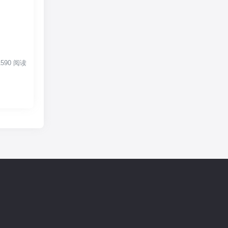
 1590 阅读
醒更新等)