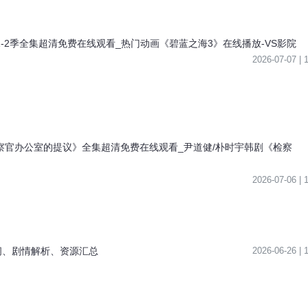
1-2季全集超清免费在线观看_热门动画《碧蓝之海3》在线播放-VS影院
2026-07-07 |
检察官办公室的提议》全集超清免费在线观看_尹道健/朴时宇韩剧《检察
2026-07-06 |
间、剧情解析、资源汇总
2026-06-26 |