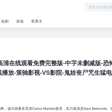
短剧
其他
双男主
高清在线观看免费完整版-中字未删减版-恐
播放-策驰影视-VS影院-鬼娃丧尸咒生猛
由著名导演Carlos Marbán执导，实力派演员Sara Belmonte、Da