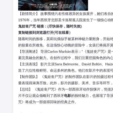
【剧情简介】 故事围绕六名性格迥异的女孩展开，她们各自
1976年，当年西班牙北部圣卡洛斯孤儿院发生了一场惊心
鬼娃丧尸咒 链接：(尽快保存，随时失效)
复制链接到浏览器打开(可在线看）
随着时间的推移，莫莉玩偶似乎被某种神秘力量附身，开始
的较量在所难免。在这场惊心动魄的冒险中，女孩们将揭开
【导演阐述】 导演Carlos Marbán表示：“《鬼娃丧尸咒
素完美融合的魅力。在创作过程中，我们注重挖掘角色的内心
【主演表现】 影片主演Sara Belmonte、David Bollón、
造了六位性格鲜明、命运多舛的角色。他们在影片中的表现
【制作团队】 《鬼娃丧尸咒》的制作团队在影片的拍摄过程
量表现得淋漓尽致。此外，影片的摄影、美术、音乐等环节
【总结】 《鬼娃丧尸咒》作为一部西班牙动作惊悚片，凭借
片不仅让观众领略到了西班牙
电影
的独特魅力，也展现了导演C
咒》将成为一部值得回味的经典之作。