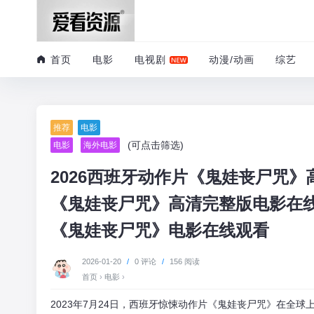
首页
电影
电视剧
动漫/动画
综艺
推荐
电影
(可点击筛选)
电影
海外电影
2026西班牙动作片《鬼娃丧尸咒》
《鬼娃丧尸咒》高清完整版电影在线
《鬼娃丧尸咒》电影在线观看
2026-01-20
/
0 评论
/
156 阅读
首页
›
电影
›
2023年7月24日，西班牙惊悚动作片《鬼娃丧尸咒》在全球上映，该片