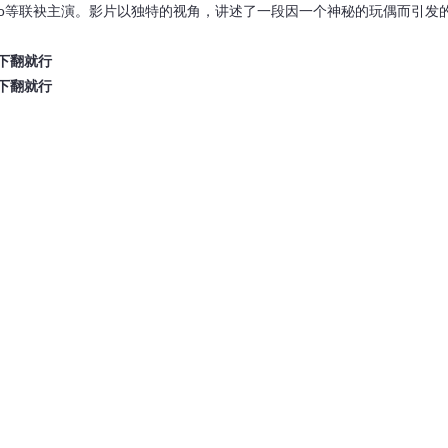
ia Temprado等联袂主演。影片以独特的视角，讲述了一段因一个神秘的玩偶而引
往下翻就行
往下翻就行