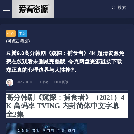
搜索
推荐
电影
(可点击筛选)
豆瓣9.0高分韩剧《窥探：捕食者》4K 超清资源免
费在线观看未删减完整版_夸克网盘资源链接下载_
郑正直的心理边界与人性挣扎
2025-04-16
/
0 评论
/
1400 阅读
高分韩剧《窥探：捕食者》（2021）4
K 高码率 TVING 内封简体中文字幕
全2集