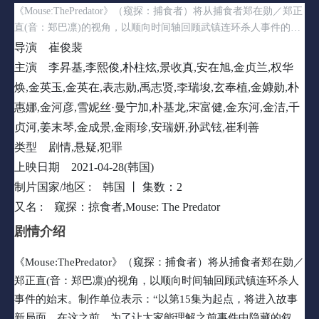
《Mouse:ThePredator》（窥探：捕食者）将从捕食者郑在勋／郑正
直(音：郑巴凛)的视角，以顺向时间轴回顾武镇连环杀人事件的始
末。制作单位表示：“以第15集为起点，将进入故事新局面，在这
导演
崔俊裴
之前，为了让大家能理解之前事件中隐藏的叙事，因此制作了两集
主演
李昇基,李熙俊,朴柱炫,景收真,安在旭,金贞兰,权华
的番外篇”。番外篇有超过80%内容是正片没有播出的。这两集的
焕,金英玉,金英在,表志勋,禹志贤,李瑞埈,玄奉植,金嫝勋,朴
番外篇于4月28日16:00(KST)通过网络平台TVING率先播出。
惠娜,金河彦,雪妮丝·曼宁加,朴基龙,宋富健,金东河,金洁,千
贞河,姜末琴,金成景,金雨珍,安瑞妍,孙武铉,崔利善
类型
剧情,悬疑,犯罪
上映日期
2021-04-28(韩国)
制片国家/地区 :
韩国 丨
集数：2
又名 :
窥探：掠食者,Mouse: The Predator
剧情介绍
《Mouse:ThePredator》（窥探：捕食者）将从捕食者郑在勋／
郑正直(音：郑巴凛)的视角，以顺向时间轴回顾武镇连环杀人
事件的始末。制作单位表示：“以第15集为起点，将进入故事
新局面，在这之前，为了让大家能理解之前事件中隐藏的叙