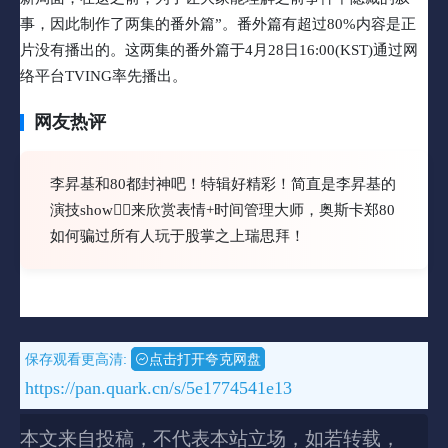
事，因此制作了两集的番外篇”。番外篇有超过80%内容是正
片没有播出的。这两集的番外篇于4月28日16:00(KST)通过网
络平台TVING率先播出。
网友热评
李昇基和80都封神吧！特辑好精彩！简直是李昇基的
演技show👍🏻来欣赏表情+时间管理大师，奥斯卡郑80
如何骗过所有人玩于股掌之上瑞思拜！
保存观看更高清:
点击打开夸克网盘
https://pan.quark.cn/s/5e1774541e13
本文来自投稿，不代表本站立场，如若转载，