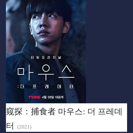
窥探：捕食者 마우스: 더 프레데
터
(2021)