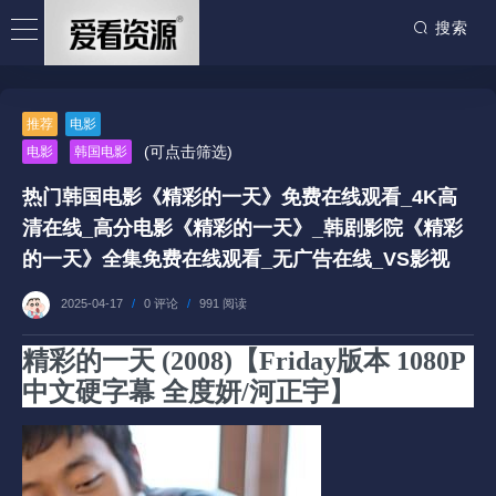
搜索
推荐
电影
(可点击筛选)
电影
韩国电影
热门韩国电影《精彩的一天》免费在线观看_4K高
清在线_高分电影《精彩的一天》_韩剧影院《精彩
的一天》全集免费在线观看_无广告在线_VS影视
2025-04-17
/
0 评论
/
991 阅读
精彩的一天 (2008)【Friday版本 1080P
中文硬字幕 全度妍/河正宇】