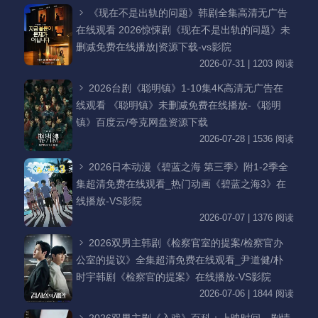
《现在不是出轨的问题》韩剧全集高清无广告
在线观看 2026惊悚剧《现在不是出轨的问题》未
删减免费在线播放|资源下载-vs影院
2026-07-31 | 1203 阅读
2026台剧《聪明镇》1-10集4K高清无广告在
线观看 《聪明镇》未删减免费在线播放-《聪明
镇》百度云/夸克网盘资源下载
2026-07-28 | 1536 阅读
2026日本动漫《碧蓝之海 第三季》附1-2季全
集超清免费在线观看_热门动画《碧蓝之海3》在
线播放-VS影院
2026-07-07 | 1376 阅读
2026双男主韩剧《检察官室的提案/检察官办
公室的提议》全集超清免费在线观看_尹道健/朴
时宇韩剧《检察官的提案》在线播放-VS影院
2026-07-06 | 1844 阅读