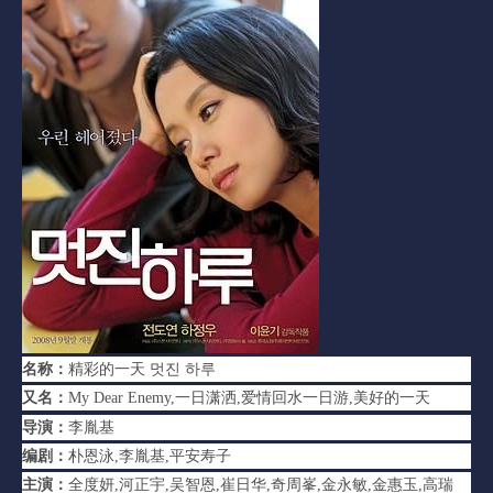
名称：
精彩的一天 멋진 하루
又名：
My Dear Enemy,一日潇洒,爱情回水一日游,美好的一天
导演：
李胤基
编剧：
朴恩泳,李胤基,平安寿子
主演：
全度妍,河正宇,吴智恩,崔日华,奇周峯,金永敏,金惠玉,高瑞