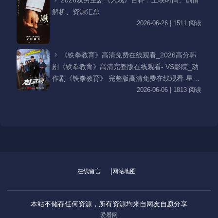
2026双男主剧《入戏》百科：上映时间、剧情
解析、资源汇总
2026-06-26 | 1511 阅读
《铁拳教育》高清免费在线观看_2026高分韩
剧《铁拳教育》高清完整版在线观看- VS影院_动
作剧《铁拳教育》 完整版高清免费在线观看-星空
影院李星民主演《铁拳教育》无广告_VS影视
2026-06-06 | 1813 阅读
|
在线留言
网站地图
本站不储存任何资源，所有资源均来自网友自愿分享
爱看网