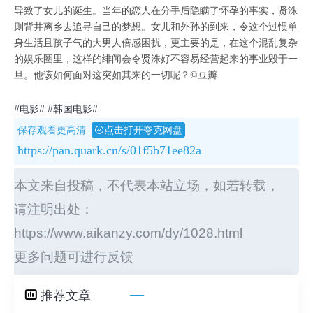
导致了女儿的诞生。当年的恋人在分手后隐瞒了怀孕的事实，贤洙
则背井离乡去追寻自己的梦想。女儿和外孙的到来，令这个过惯单
身生活且孩子气的大男人倍感困扰，更主要的是，在这个混乱复杂
的娱乐圈里，这样的绯闻会令贤洙好不容易经营起来的事业毁于一
旦。他该如何面对这突如其来的一切呢？©豆瓣
#电影#
#韩国电影#
保存观看更高清:
点击打开夸克网盘
https://pan.quark.cn/s/01f5b71ee82a
本文来自投稿，不代表本站立场，如若转载，
请注明出处：
https://www.aikanzy.com/dy/1028.html
更多问题可进行反馈
推荐文章