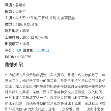
导演：
姜炯哲
编剧：
姜炯哲
主演：
车太贤,朴宝英,王晳铉,宋河波,黄雨瑟惠
类型：
剧情,喜剧,音乐
制片地区：
韩国
上映时间：
2008-12-03(韩国)
影视语言：
韩语
评分：
7.9
豆瓣ID：
3550132
IMDb：
tt1360795
剧情介绍
生活优渥的单身贵族南贤洙（车太贤饰）曾是一名失败的歌手，年
过而立后，他迎来了事业的第二春。贤洙所主持的谈话类节目备受
欢迎，尤其是近段时间单身妈妈静南寻找生身父亲的故事更掀起收
听率飙升的高潮。某晚，贤洙正等待和女友共度浪漫一夜的时候，
一对不速之客破坏了这一切。来者正是静南（朴宝英饰）和她6岁
的儿子纪东，而她所寻找的父亲竟然是贤洙！原来，贤洙初三时曾
和邻居大他5岁的女孩相恋，这唯一一次恋爱、唯一一次肉体之欢