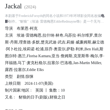
Jackal
(2024)
本剧基于FrederickForsyth的同名小说和1973年环球影业同名改编
电
影
创作。“豺狼”（埃迪·雷德梅恩EddieRedmayne饰）是一个无与伦
比、难以捉摸的独行杀手，他以执行高报酬的刺杀任务为生。处
导演
布莱恩·柯克
于“豺狼”私人生活中心的Nuria（乌苏拉·科尔维罗ÚrsulaCorberó
主演
埃迪·雷德梅恩,拉什纳·林奇,乌苏拉·科尔维罗,查尔
饰）对他的身份却一无所知。在最近一次杀人后，“豺狼”遇到了自
斯·丹斯,理查德·多默,楚克武迪·武吉,莉娅·威廉姆斯,赫立德
己的对手，顽强的英国情报探员Bianca（拉什纳·林奇LashanaLynch
·阿卜杜拉,埃莉诺·松浦,琼乔·奥雷尔,萨勒·利米,Ben Hall,斯
饰）。Bianca开始在欧洲各地追捕“豺狼”，一场惊心动魄的猫鼠追
逐战由此展开，随之而来的是一连串的破坏。
图尔特·惠兰,Florisa Kamara,亚当·詹姆斯,克里斯蒂·梅尔,李·
拜福德,马丁·麦克杜格尔,拉塞尔·巴洛格,Jan-Martin Müller,
露西·拉塞尔,Eddie Elks
类型
剧情,惊悚
上映日期
2024-11-07(美国)
制片国家/地区 :
英国 丨
集数：10
又名 :
豺狼的日子(剧版),财狼之日