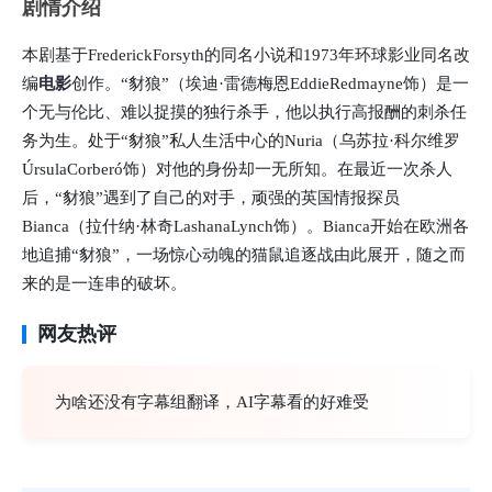
剧情介绍
本剧基于FrederickForsyth的同名小说和1973年环球影业同名改
编
电影
创作。“豺狼”（埃迪·雷德梅恩EddieRedmayne饰）是一
个无与伦比、难以捉摸的独行杀手，他以执行高报酬的刺杀任
务为生。处于“豺狼”私人生活中心的Nuria（乌苏拉·科尔维罗
ÚrsulaCorberó饰）对他的身份却一无所知。在最近一次杀人
后，“豺狼”遇到了自己的对手，顽强的英国情报探员
Bianca（拉什纳·林奇LashanaLynch饰）。Bianca开始在欧洲各
地追捕“豺狼”，一场惊心动魄的猫鼠追逐战由此展开，随之而
来的是一连串的破坏。
网友热评
为啥还没有字幕组翻译，AI字幕看的好难受