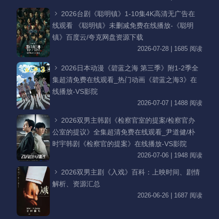
2026台剧《聪明镇》1-10集4K高清无广告在
线观看 《聪明镇》未删减免费在线播放-《聪明
镇》百度云/夸克网盘资源下载
2026-07-28 | 1685 阅读
2026日本动漫《碧蓝之海 第三季》附1-2季全
集超清免费在线观看_热门动画《碧蓝之海3》在
线播放-VS影院
2026-07-07 | 1488 阅读
2026双男主韩剧《检察官室的提案/检察官办
公室的提议》全集超清免费在线观看_尹道健/朴
时宇韩剧《检察官的提案》在线播放-VS影院
2026-07-06 | 1948 阅读
2026双男主剧《入戏》百科：上映时间、剧情
解析、资源汇总
2026-06-26 | 1687 阅读