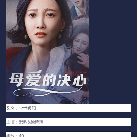
又名：尘世暖阳
主演：邢昀&徐诗瑶
集数：40